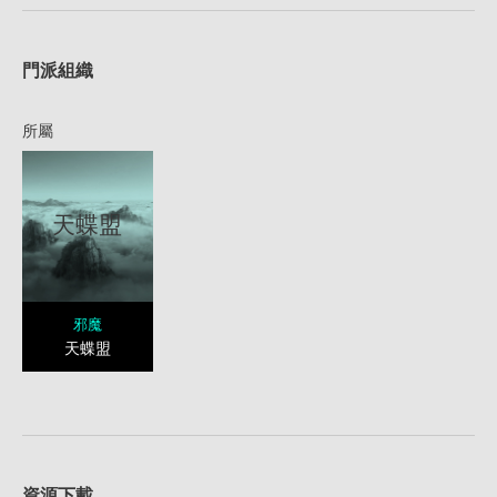
1
門派組織
所屬
天蝶盟
邪魔
天蝶盟
資源下載