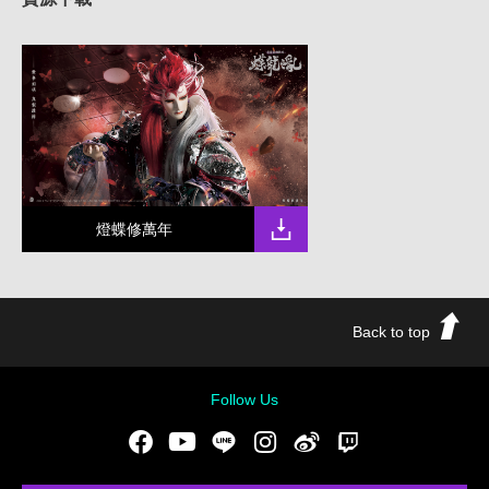
燈蝶修萬年
Back to top
Follow Us
Facebook
Youtube
LINE
Instgram
新浪微博
Twitch