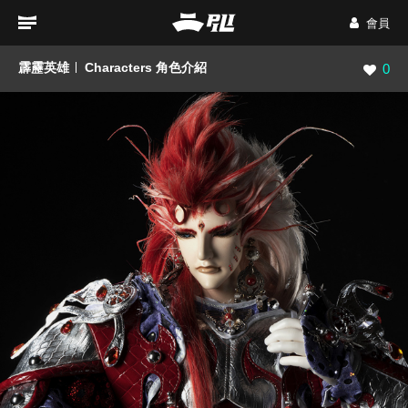
會員
霹靂英雄
Characters 角色介紹
瀏覽數
0