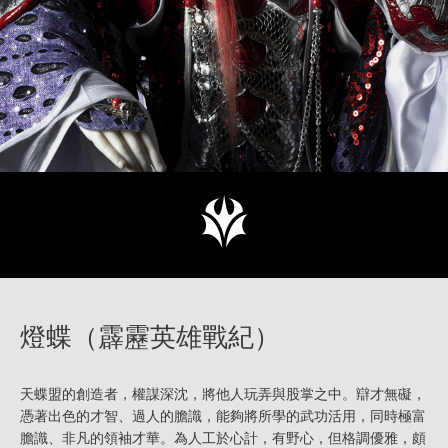
燈蝶（霹靂英雄戰紀）
天蝶盟的創造者，權謀深沈，將他人玩弄與股掌之中。辯才無礙，
憑著出色的才智、過人的膽識，能夠將所學的武功活用，同時極富
膽識、非凡的領袖才華。為人工於心計，有野心，但格調優雅，頗