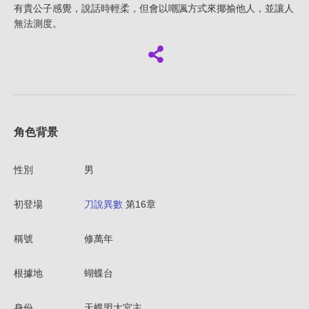
有貴公子感覺，說話時輕柔，但會以嘲諷方式來揶揄他人，並讓人
無法測度。
角色背景
性別
男
初登場
刀說異數
第16章
稱號
修萬年
根據地
蝴蝶台
身份
天蝶盟大宮主