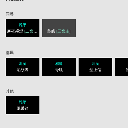
同夥
雜學
寒夜殘燈
[二宮主]
梟蝶
[三宮主]
部屬
邪魔
邪魔
邪魔
彩紋蝶
骨蚍
聖上儒
其他
雜學
風采鈴