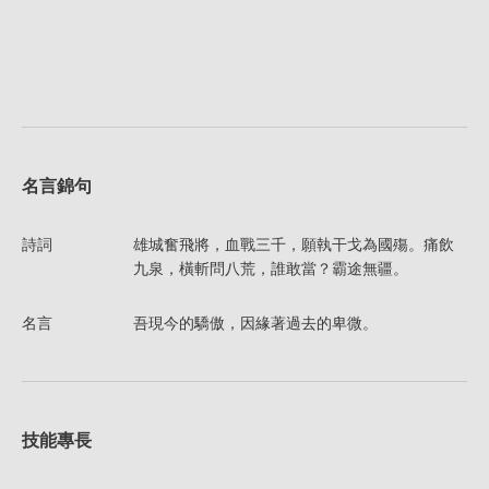
名言錦句
詩詞
雄城奮飛將，血戰三千，願執干戈為國殤。痛飲
九泉，橫斬問八荒，誰敢當？霸途無疆。
名言
吾現今的驕傲，因緣著過去的卑微。
技能專長