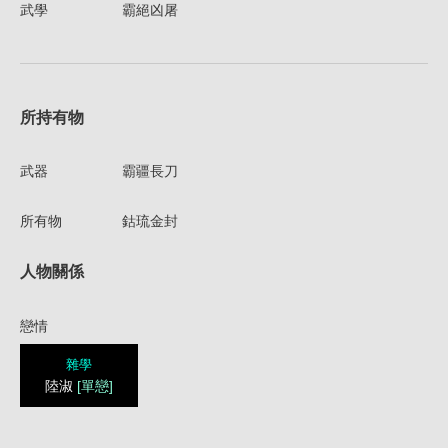
武學
霸絕凶屠
所持有物
武器
霸疆長刀
所有物
鈷琉金封
人物關係
戀情
雜學
陸淑
[單戀]