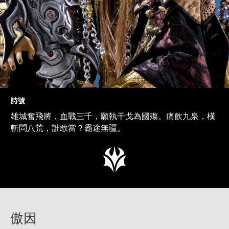
詩號
雄城奮飛將，血戰三千，願執干戈為國殤。痛飲九泉，橫
斬問八荒，誰敢當？霸途無疆。
傲因