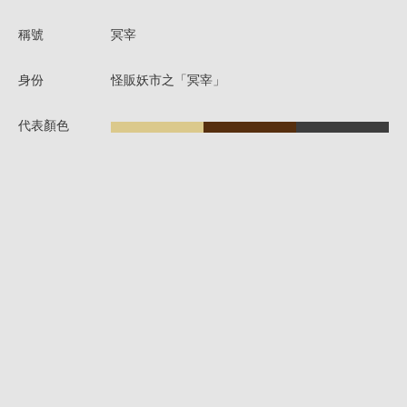
稱號
冥宰
身份
怪販妖市之「冥宰」
代表顏色