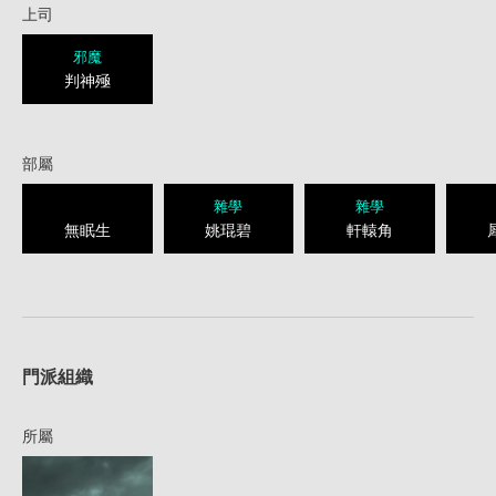
上司
邪魔
判神殛
部屬
雜學
雜學
無眠生
姚琨碧
軒轅角
1
門派組織
所屬