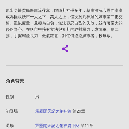
原出身於貧民區庸流萍寓，跟隨判神殛多年，藉由深沉心思而漸漸
成為怪販妖市一人之下、萬人之上，僅次於判神殛的妖市第二把交
椅。難以度量，且極為自負，無法容忍自己的失敗，並有著偌大的
侵略野心。在妖市中擁有立法與審判的絕對權力，專司軍、刑二
務，手握霸疆長刀，傲氣狂囂，對任何違逆妖市者，殺無赦。
角色背景
性別
男
初登場
霹靂開天記之創神篇
第29章
退場
霹靂開天記之創神篇下闋
第11章