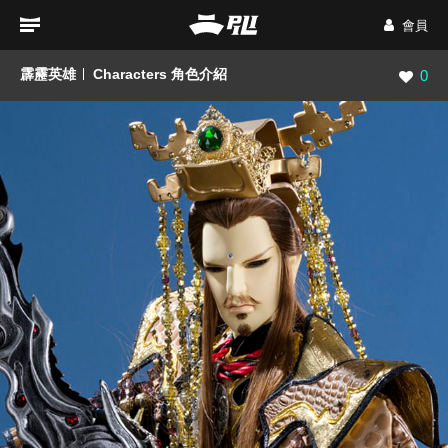
會員
霹靂英雄
Characters 角色介紹
瀏覽數
0