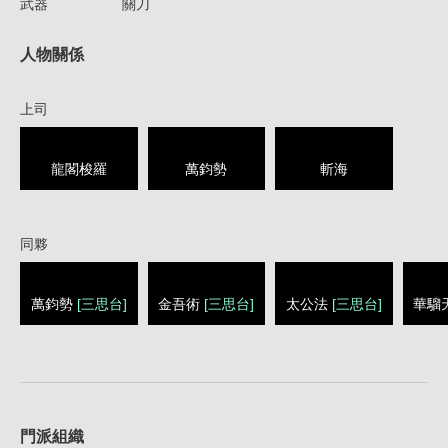
武器
關刀
人物關係
上司
龍閣梭羅
萬鈞勢
斬海
同夥
萬鈞勢
[三思台]
金吾術
[三思台]
太公法
[三思台]
華騮
1
門派組織