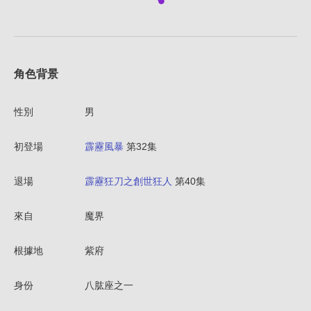
角色背景
性別
男
初登場
霹靂風暴
第32集
退場
霹靂狂刀之創世狂人
第40集
來自
魔界
根據地
紫府
身份
八肱座之一