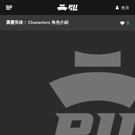
會員
霹靂英雄
Characters 角色介紹
瀏覽數
0