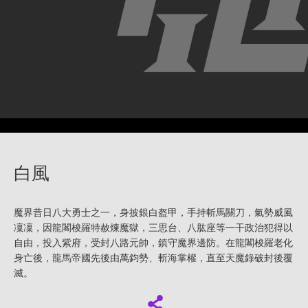
白風
魔界昔日八大勇士之一，身披銀白盔甲，手持斬馬關刀，氣勢威風
凜凜，因龍閣梭羅特赦煉魔獄，三思台、八肱座等一干政治犯得以
自由，投入紫府，受封八路元帥，鎮守魔界邊防。在龍閣梭羅老化
身亡後，龍馬帝國先後由萬鈞勢、斬海掌權，直至天魔錄破封後覆
滅。