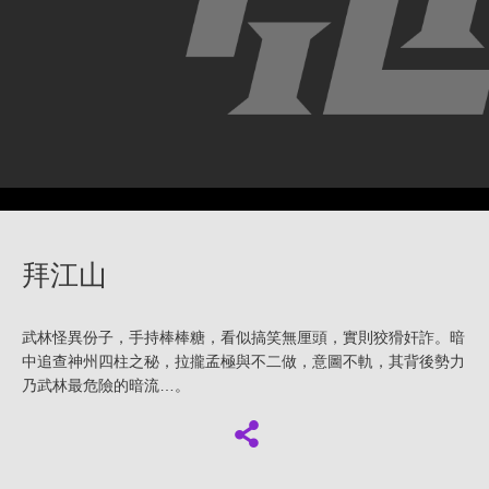
拜江山
武林怪異份子，手持棒棒糖，看似搞笑無厘頭，實則狡猾奸詐。暗
中追查神州四柱之秘，拉攏孟極與不二做，意圖不軌，其背後勢力
乃武林最危險的暗流…。