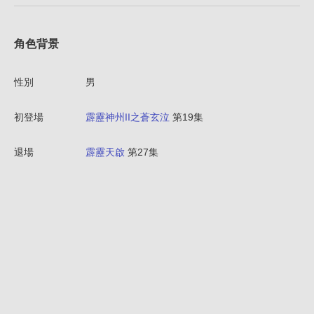
角色背景
性別
男
初登場
霹靂神州II之蒼玄泣
第19集
退場
霹靂天啟
第27集