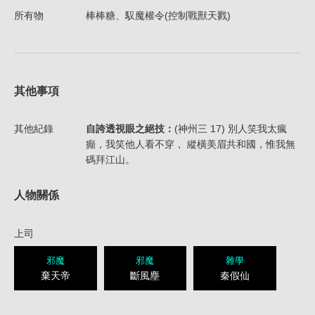
所有物
棒棒糖、馭魔權令(控制戰獸天戮)
其他事項
其他紀錄
自誇透視眼之絕技：
(神州三 17) 別人笑我太瘋
癲，我笑他人看不穿， 縱橫美眉共和國，惟我無
碼拜江山。
人物關係
上司
邪魔
邪魔
雜學
棄天帝
斷風塵
秦假仙