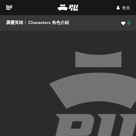
會員
霹靂英雄
Characters 角色介紹
瀏覽數
0