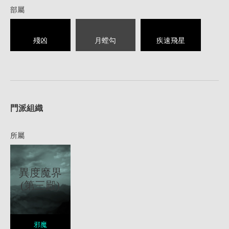
部屬
殘凶
月螳勾
疾速飛星
1
門派組織
所屬
異度魔界
(第三殿)
邪魔