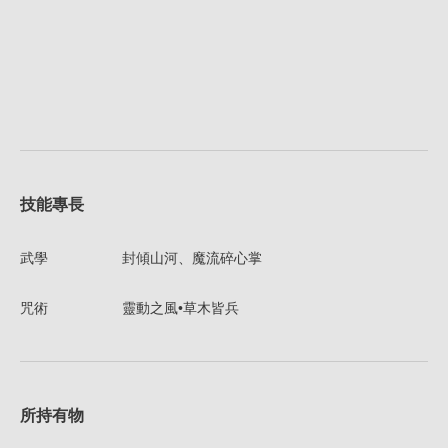
技能專長
武學
封傾山河、魔流碎心掌
咒術
靈動之風•草木皆兵
所持有物