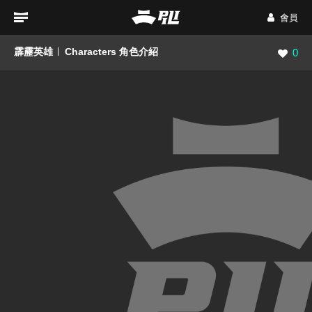
會員
霹靂英雄
Characters 角色介紹
瀏覽數
0