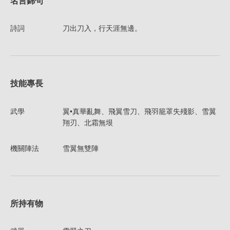
名言錦句
詩詞
刀出刀入，行天涯無邊。
技能專長
武學
翼•真華亂舞、飛翼雪刀、飛羽籠罩失殘影、雪翼
翔刃、北霜無垠
機關陣法
雪翼無雙陣
所持有物