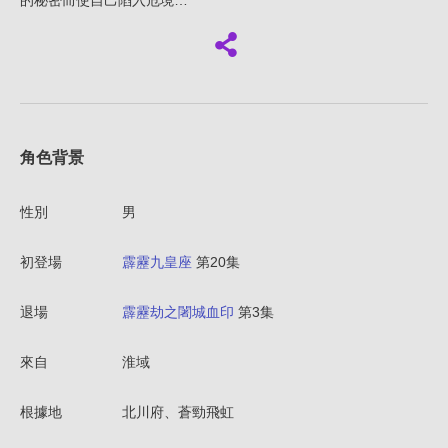
的秘密而使自己陷入危境…
角色背景
性別
男
初登場
霹靂九皇座
第20集
退場
霹靂劫之闍城血印
第3集
來自
淮域
根據地
北川府、蒼勁飛虹