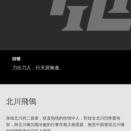
詩號
刀出刀入，行天涯無邊。
北川飛鴒
淮域北川府二當家，耿直熱情的性情中人，對姪女北川烈疼愛有
加，與北川煉沉穩冷斂的行事作風大相逕庭，無意中因發現北川煉