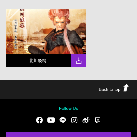
北川飛鴒
Back to top
Follow Us
Facebook
Youtube
LINE
Instgram
新浪微博
Twitch