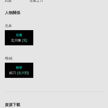
武器
雪翼之刀
人物關係
兄弟
邪魔
北川煉
[兄]
甥/姪
雜學
絹刀
[北川烈]
資源下載