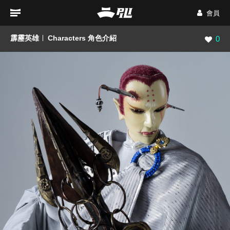
會員
霹靂英雄
Characters 角色介紹
瀏覽數
0