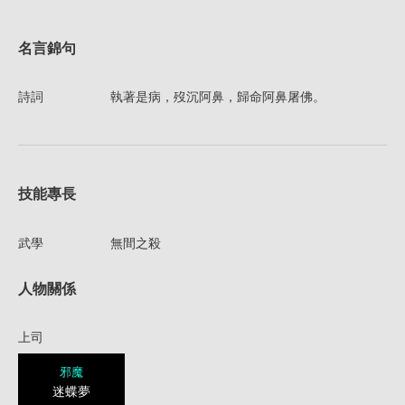
名言錦句
詩詞
執著是病，歿沉阿鼻，歸命阿鼻屠佛。
技能專長
武學
無間之殺
人物關係
上司
邪魔
迷蝶夢