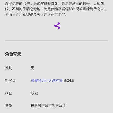
森寒詭異的邪僧，頭顱被鐵簪貫穿，為屠市黑丑的殺手。出招凶
狠、不留對手喘息餘地，總是伴隨著誦經聲出現並嘴唸警示之言，
然而言詞之意卻是要將人送入死亡無間。
角色背景
性別
男
初登場
霹靂開天記之創神篇
第24章
稱號
戒犯
身份
怪販妖市屠市黑丑殺手