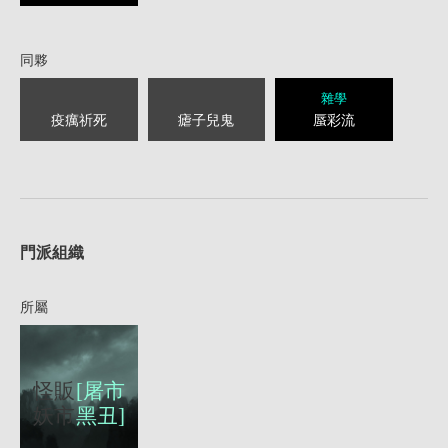
同夥
雜學
疫癘祈死
瘧子兒鬼
蜃彩流
1
門派組織
所屬
怪販
[屠市
妖市
黑丑]