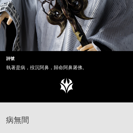
詩號
執著是病，歿沉阿鼻，歸命阿鼻屠佛。
病無間