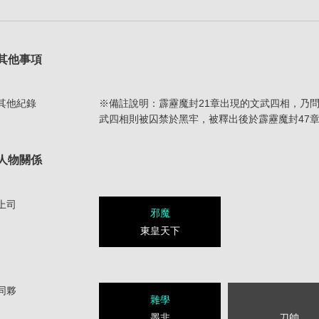
其他事項
其他紀錄
※備註說明：霹靂魔封21章出現的文武四相，乃
武四相則被囚禁於黑牢，被釋出後於霹靂魔封47
人物關係
上司
邪魔
東皇天下
同夥
雜學
墨非
刀帥