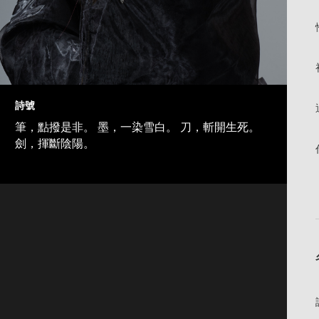
詩號
筆，點撥是非。 墨，一染雪白。 刀，斬開生死。
劍，揮斷陰陽。