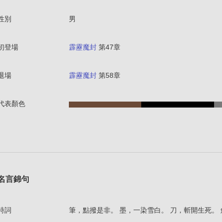
性別
男
初登場
霹靂魔封
第47章
退場
霹靂魔封
第58章
代表顏色
名言錦句
詩詞
筆，點撥是非。 墨，一染雪白。 刀，斬開生死。