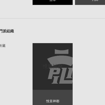
1
門派組織
所屬
悅皇神都
悅皇神都