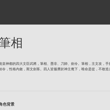
筆相
悅皇神都的四大文臣武將，筆相、墨非、刀帥、劍令。筆相，主文攻，手
劍令，性格內斂，斯文劍客。四人皆服膺於神主麾下，唯命是從，不敢造
角色背景