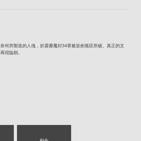
問奈何所製造的人傀，於霹靂魔封34章被皇劍孤臣所破。真正的文
章再現臨朝。
劍令