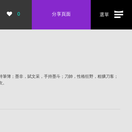
瀏覽數：
0
分享頁面
選單
持筆簿；墨非，賦文采，手持墨斗；刀帥，性格狂野，粗獷刀客；
次。