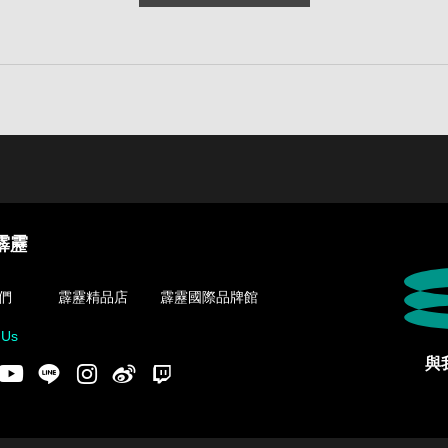
霹靂
們
霹靂精品店
霹靂國際品牌館
 Us
與
acebook
Youtube
LINE
Instgram
新浪微博
Twitch