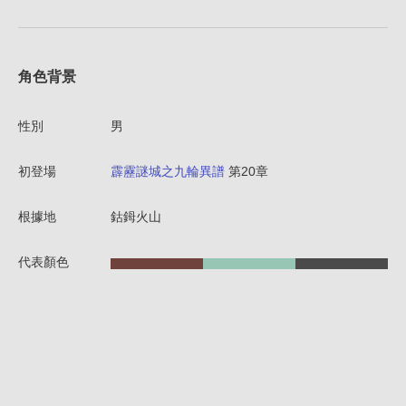
角色背景
性別
男
初登場
霹靂謎城之九輪異譜
第20章
根據地
鈷鉧火山
代表顏色