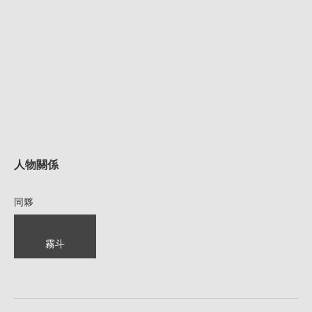
人物關係
同夥
霧斗