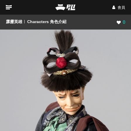
會員
霹靂英雄
Characters 角色介紹
瀏覽數
0