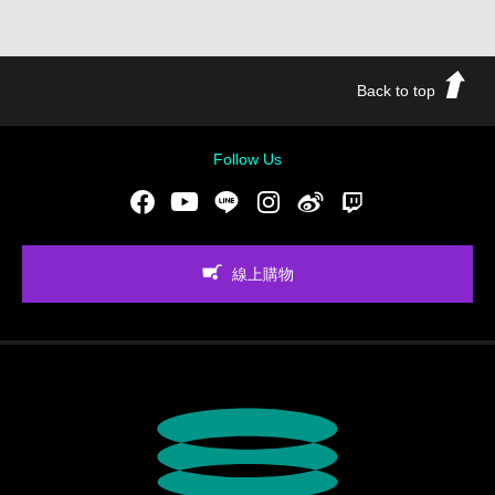
Back to top
Follow Us
Facebook
Youtube
LINE
Instgram
新浪微博
Twitch
線上購物