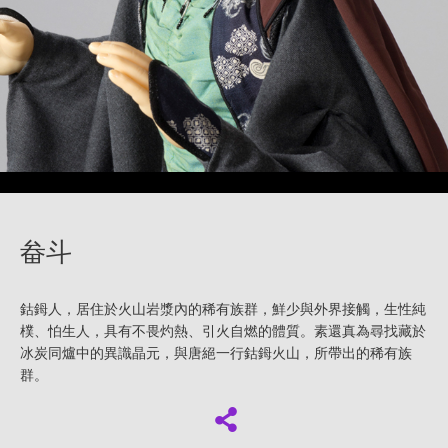
畚斗
鈷鉧人，居住於火山岩漿內的稀有族群，鮮少與外界接觸，生性純
樸、怕生人，具有不畏灼熱、引火自燃的體質。素還真為尋找藏於
冰炭同爐中的異識晶元，與唐絕一行鈷鉧火山，所帶出的稀有族
群。