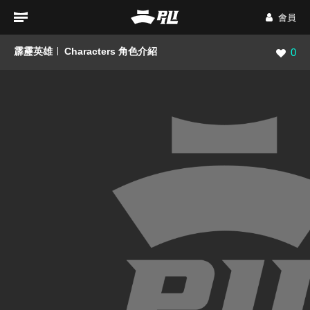
會員
霹靂英雄
Characters 角色介紹
瀏覽數
0