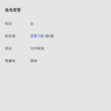
角色背景
性別
女
初登場
霹靂刀鋒
第6集
來自
天外南海
根據地
虺域