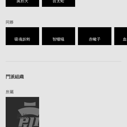
厲邪天
吾太蚣
同夥
吸魂妖蛉
智螻蟻
赤蠍子
血
1
門派組織
所屬
蟲族