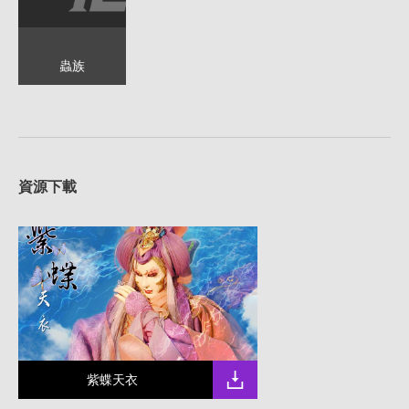
蟲族
資源下載
紫蝶天衣