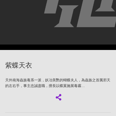
紫蝶天衣
天外南海蟲族毒系一派，妖冶美艷的蝴蝶夫人，為蟲族之首厲邪天
的左右手，事主忠誠盡職，擅長以蝶翼施展毒霧…