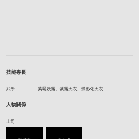
技能專長
武學
紫饜妖霧、紫霧天衣、蝶形化天衣
人物關係
上司