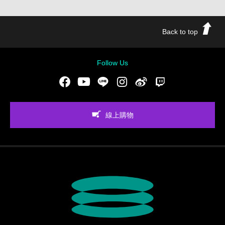
Back to top
Follow Us
Facebook
Youtube
LINE
Instgram
新浪微博
Twitch
線上購物