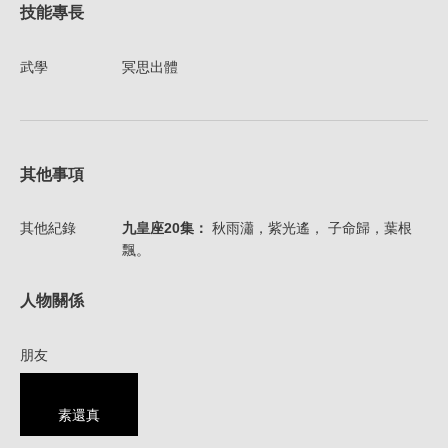
技能專長
武學
冥思出體
其他事項
其他紀錄
九皇座20集：
秋雨瀟，紫光遙， 子命歸，葉根
飄。
人物關係
朋友
素還真