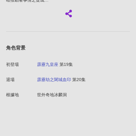
暗推動著事情之促成…
角色背景
初登場
霹靂九皇座
第19集
退場
霹靂劫之闍城血印
第20集
根據地
世外奇地冰麟洞