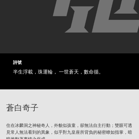
詩號
半生浮載，珠運輪， 一世蒼天，數命循。
蒼白奇子
住在冰麟洞之神秘奇人，外貌似孩童，卻無法自主行動；雙眼可透
見常人無法看到的異象，似乎對九皇座所背負的秘密瞭如指掌，暗