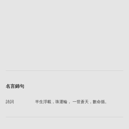
名言錦句
詩詞
半生浮載，珠運輪， 一世蒼天，數命循。