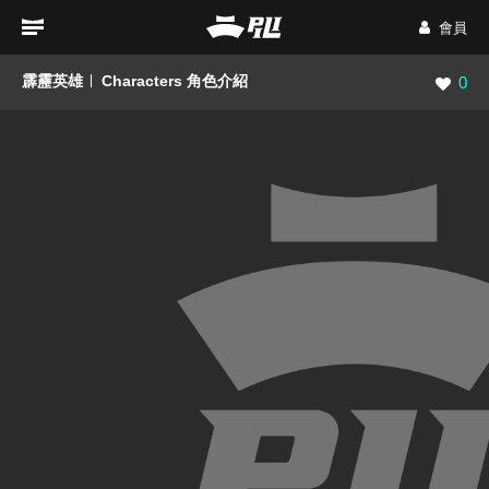
會員
霹靂英雄
Characters 角色介紹
瀏覽數
0