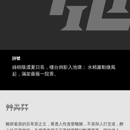
詩號
綠樹蔭濃夏日長，樓台倒影入池塘； 水精簾動微風
起，滿架薔薇一院香。
艸芔茻
離群索居的百草原之主，看透人性貪婪醜陋，不喜與人打交道，醉