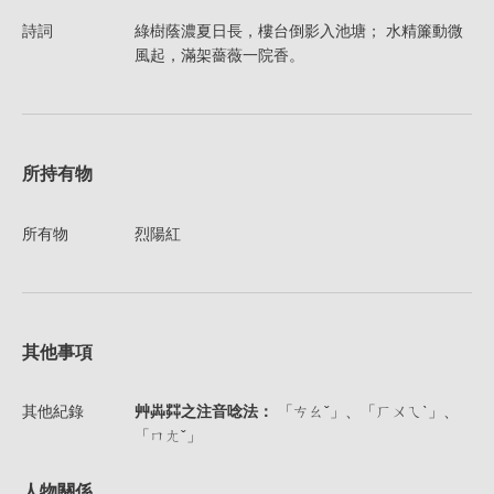
詩詞
綠樹蔭濃夏日長，樓台倒影入池塘； 水精簾動微
風起，滿架薔薇一院香。
所持有物
所有物
烈陽紅
其他事項
其他紀錄
艸芔茻之注音唸法：
「ㄘㄠˇ」、「ㄏㄨㄟˋ」、
「ㄇㄤˇ」
人物關係