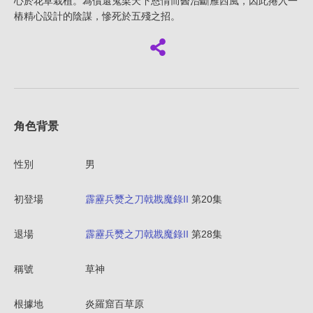
心於花草栽植。為償還鬼梁天下恩情而醫治斷雁西風，因此捲入一
樁精心設計的陰謀，慘死於五殘之招。
角色背景
性別
男
初登場
霹靂兵燹之刀戟戡魔錄II
第20集
退場
霹靂兵燹之刀戟戡魔錄II
第28集
稱號
草神
根據地
炎羅窟百草原