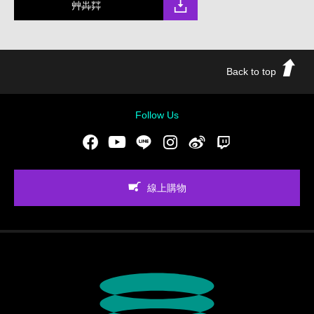
艸芔茻
Back to top
Follow Us
Facebook
Youtube
LINE
Instgram
新浪微博
Twitch
線上購物