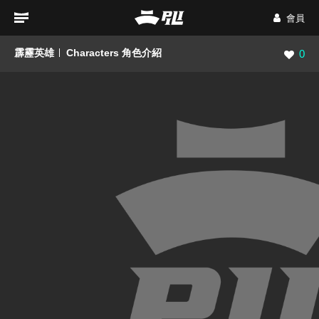
會員
霹靂英雄
Characters 角色介紹
瀏覽數
0