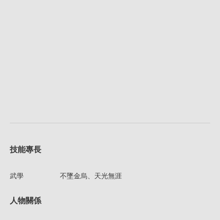
技能專長
武學
不墜金烏、天光無涯
人物關係