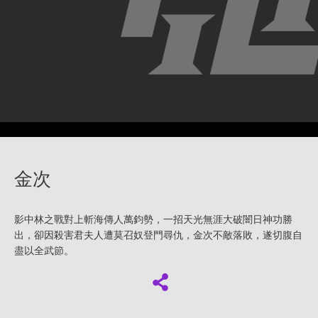
金次
影中林之戰對上斬海傳人萬鈞勢，一招天光無涯大破闇日神功勝
出，卻因殺害君夫人遭莫召奴登門尋仇，金次不敵落敗，遂切腹自
盡以全武節。