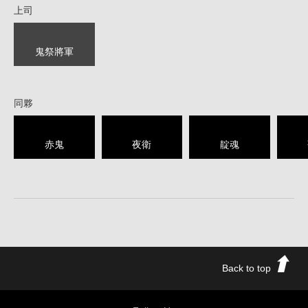
上司
鬼祭將軍
同夥
赤鬼
夜衛
靛魂
Back to top