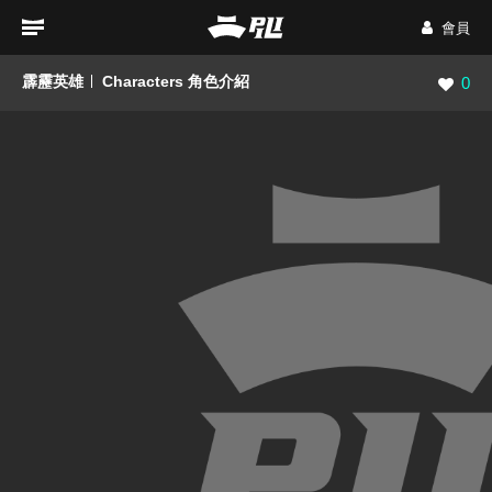
會員
霹靂英雄
Characters 角色介紹
瀏覽數
0