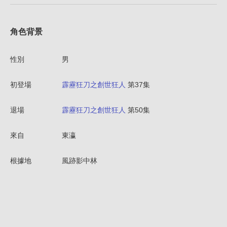
角色背景
性別
男
初登場
霹靂狂刀之創世狂人
第37集
退場
霹靂狂刀之創世狂人
第50集
來自
東瀛
根據地
風跡影中林