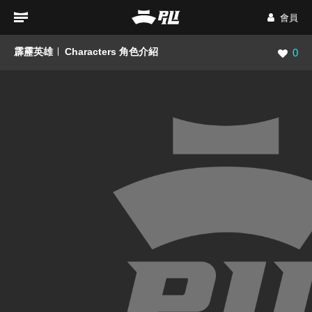
會員
霹靂英雄
Characters 角色介紹
瀏覽數
0