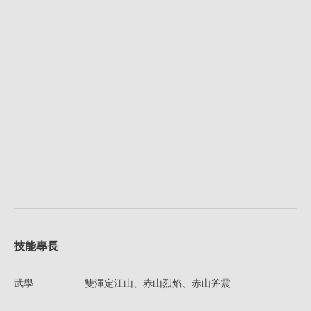
技能專長
武學
雙渾定江山、赤山烈焰、赤山斧震