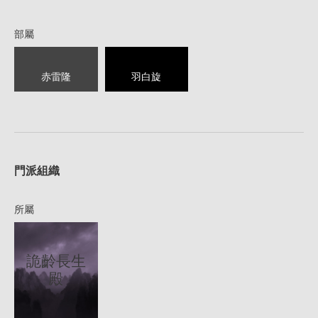
部屬
赤雷隆
羽白旋
1
門派組織
所屬
詭齡長生
殿