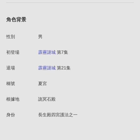
角色背景
性別
男
初登場
霹靂謎城
第7集
退場
霹靂謎城
第21集
稱號
夏宮
根據地
詭冥石殿
身份
長生殿四宮護法之一