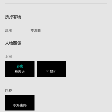
所持有物
武器
雙渾斬
人物關係
上司
邪魔
彝燦天
祖祭司
同夥
冷海東郎