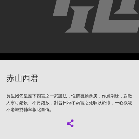
赤山西君
長生殿匃皇座下四宮之一武護法，性情衝動暴戾，作風剛硬，對敵
人寧可錯殺、不肯錯放，對昔日秋冬兩宮之死耿耿於懷，一心欲殺
不老城雙輔宰報此血仇。