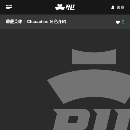
會員
霹靂英雄
Characters 角色介紹
瀏覽數
0