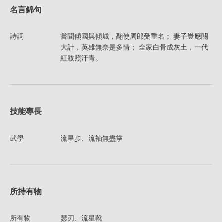
名言錦句
詩詞
嘗聞傾國與傾城，翻使周郎受重名； 妻子豈應關
大計，英雄無奈是多情； 全家白骨成灰土，一代
紅妝照汗青。
技能專長
武學
流星步、流袖無盡掌
所持有物
所有物
瑟刃、流星靴