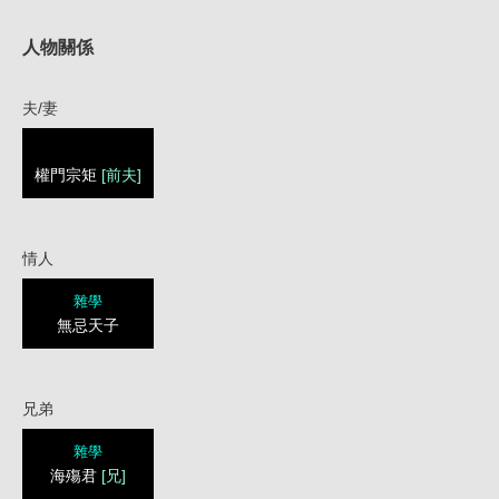
人物關係
夫/妻
權門宗矩
[前夫]
情人
雜學
無忌天子
兄弟
雜學
海殤君
[兄]