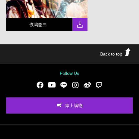
傲鳴愁曲
Back to top
Follow Us
Facebook
Youtube
LINE
Instgram
新浪微博
Twitch
線上購物