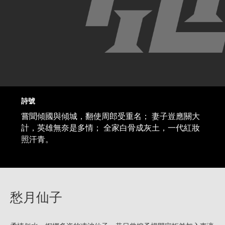
詩號
嘗聞傾國與傾城，翻使周郎受重名； 妻子豈應關大
計，英雄無奈是多情； 全家白骨成灰土，一代紅妝
照汗青。
愁月仙子