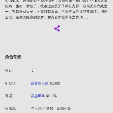
柔情似水、婀娜多姿的凌波仙子，昔日曾嫁予權門宗矩並加入東瀛
組織，生有一女朝子，後邂逅無忌天子共赴方界，成為天外六絃之
一。獨鍾無忌天子，凡事以其為重，不惜設局詐死雙雙退隱，卻也
造成日後傲笑紅塵的誤解，和方界大權旁落之災劫…。
角色背景
性別
女
初登場
霹靂烽火錄
第16集
退場
霹靂風暴
第23集
根據地
弄玉河•羿遙居、聽韻小築