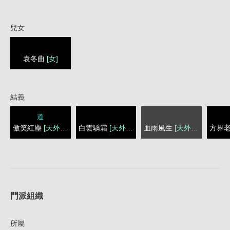
兒女
袁冬曲
[女]
結義
道
傲笑紅塵
[天外六絃]
白雲驕霜
[天外六絃]
血雨風生
[天外六絃]
方界
1
門派組織
所屬