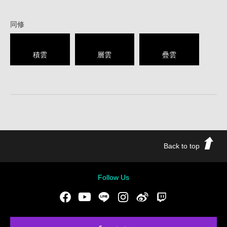
同修
積雲
層雲
疊雲
Back to top
Follow Us
Facebook
Youtube
LINE
Instgram
新浪微博
Twitch