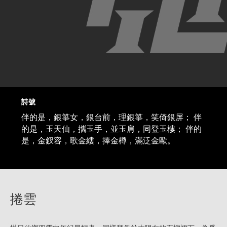
詩號
伴的是，銀箏女，銀台前，理銀箏，笑倚銀屏； 伴
的是，玉天仙，攜玉手，並玉肩，同登玉樓； 伴的
是，金釵容，歌金縷，捧金樽，滿泛金歐。
捲雲