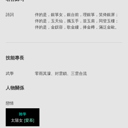
詩詞
伴的是，銀箏女，銀台前，理銀箏，笑倚銀屏；
伴的是，玉天仙，攜玉手，並玉肩，同登玉樓；
伴的是，金釵容，歌金縷，捧金樽，滿泛金歐。
技能專長
武學
零雨其濛、封雲鎖、三雲合流
人物關係
戀情
雜學
太陽女
[愛慕]