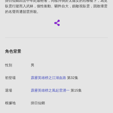
掛日仙鄉四雲中年紀最輕者，同樣拜倒於太陽女的石柳裙下，為覓
臥雲行蹤而入武林，個性衝動、驕矜自大，頗敵視臥雲，因敗壞雲
的名聲而遭韶雲所殺。
角色背景
性別
男
初登場
霹靂英雄榜之江湖血路
第32集
退場
霹靂英雄榜之風起雲湧一
第15集
根據地
掛日仙鄉