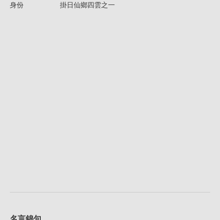
身份
掛日仙鄉四雲之一
名言錦句