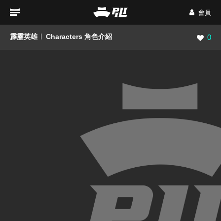
會員
霹靂英雄
Characters 角色介紹
瀏覽數
0