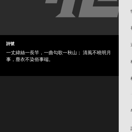
詩號
一丈緯絲一長竿，一曲勾歌一秋山； 清風不曉明月
事，塵衣不染俗事端。