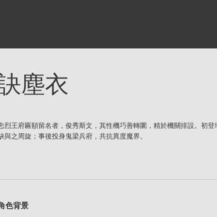
訣塵衣
忠烈王府匾額留名者，俊秀斯文，其性機巧善轉圜，精於機關排設。初登
缺與之周旋；事後投身鬼梁兵府，共抗異度魔界。
角色背景