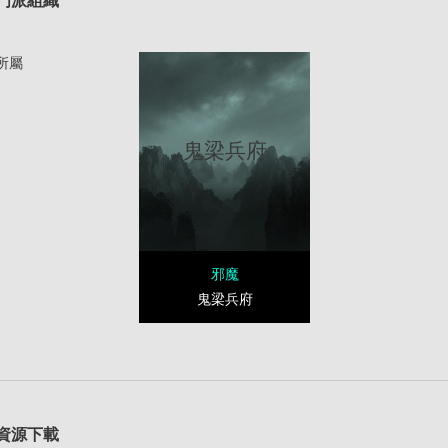
門派組織
所屬
鬼梁兵府
邪魔
鬼梁兵府
資源下載