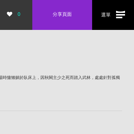
瀏覽數：
0
分享頁面
選單
場時慵懶躺於臥床上，因秋闕主少之死而踏入武林，處處針對孤獨