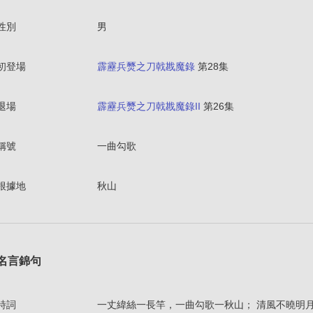
性別
男
初登場
霹靂兵燹之刀戟戡魔錄
第28集
退場
霹靂兵燹之刀戟戡魔錄II
第26集
稱號
一曲勾歌
根據地
秋山
名言錦句
詩詞
一丈緯絲一長竿，一曲勾歌一秋山； 清風不曉明