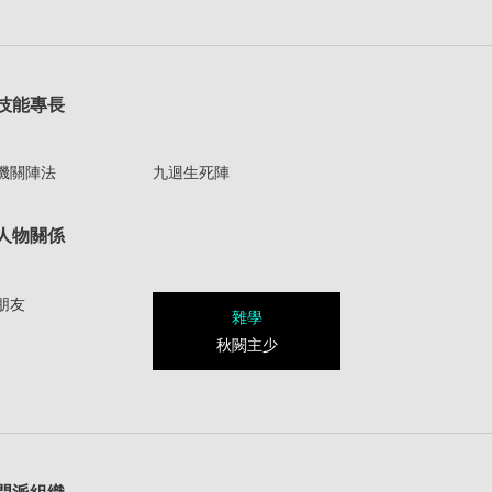
技能專長
機關陣法
九迴生死陣
人物關係
朋友
雜學
秋闕主少
1