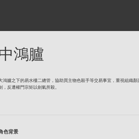
中鴻臚
大鴻臚之下的易水樓二總管，協助買主物色殺手等交易事宜，重視組織顏
劍，反遭權門宗矩以劍氣所殺。
角色背景