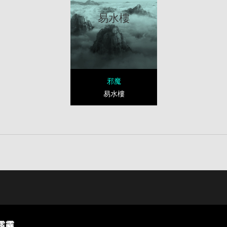
易水樓
邪魔
易水樓
霹靂