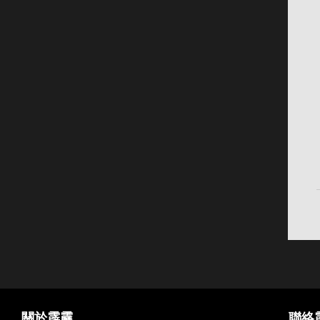
關於霹靂
聯絡