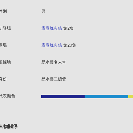
性別
男
初登場
霹靂烽火錄
第2集
退場
霹靂烽火錄
第20集
根據地
易水樓名人堂
身份
易水樓二總管
代表顏色
人物關係