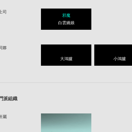
上司
邪魔
白雲嬌娘
同夥
大鴻臚
小鴻臚
1
門派組織
所屬