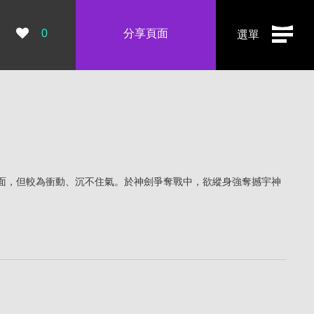
瀏覽數：
0
分享頁面
選單
面，但較為衝動、沉不住氣。於神劍爭奪戰中，欲縱身強奪撼宇神