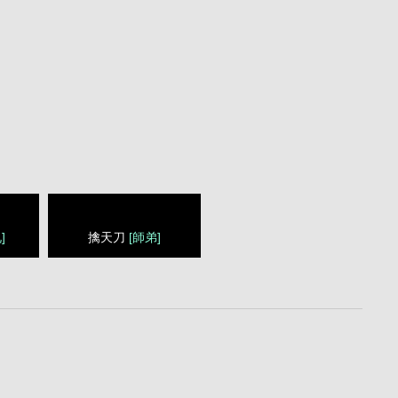
]
擒天刀
[師弟]