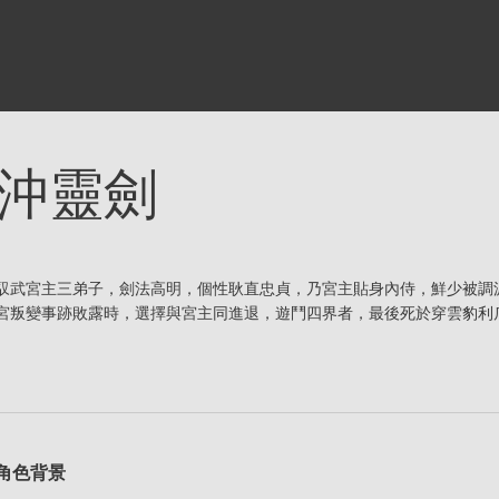
沖靈劍
馭武宮主三弟子，劍法高明，個性耿直忠貞，乃宮主貼身內侍，鮮少被調
宮叛變事跡敗露時，選擇與宮主同進退，遊鬥四界者，最後死於穿雲豹利
角色背景