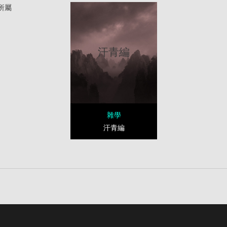
所屬
汗青編
雜學
汗青編