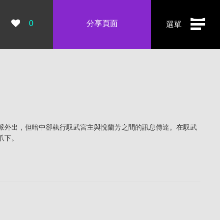
瀏覽數：
0
分享頁面
選單
派外出，但暗中卻執行馭武宮主與悅蘭芳之間的訊息傳達。在馭武
爪下。