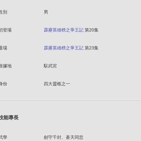
性別
男
初登場
霹靂英雄榜之爭王記
第20集
退場
霹靂英雄榜之爭王記
第23集
根據地
馭武宮
身份
四大靈柩之一
技能專長
武學
劍守千封、蒼天同悲