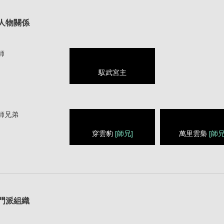
人物關係
師
馭武宮主
師兄弟
穿雲豹
[師兄]
萬里雲梟
[師兄
1
門派組織