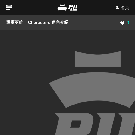
會員
霹靂英雄
Characters 角色介紹
瀏覽數
0