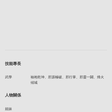
技能專長
武學
袖袍乾坤、邪源極破、邪行掌、邪靈一闢、烽火
傾城
人物關係
姐妹