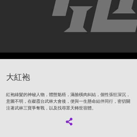
大紅袍
紅袍綠髮的神秘人物，體態魁梧，滿臉橫肉糾結，個性張狂深沉，
意圖不明，在磔霞台武林大會後，便與一生懸命結伴同行，密切關
注著武林三寶爭奪戰，以及找尋眾天轉世宿體。