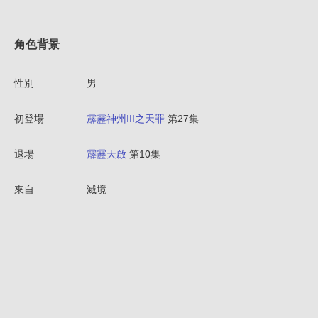
角色背景
性別
男
初登場
霹靂神州III之天罪
第27集
退場
霹靂天啟
第10集
來自
滅境