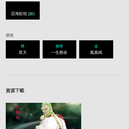
惡海鮫祖
[妹]
朋友
釋
雜學
道
眾天
一生懸命
鳳凰鳴
資源下載