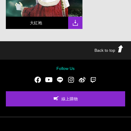
大紅袍
Back to top
Follow Us
Facebook
Youtube
LINE
Instgram
新浪微博
Twitch
線上購物