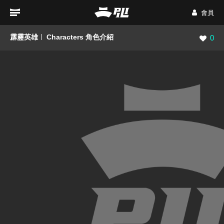
會員
霹靂英雄
Characters 角色介紹
瀏覽數
0