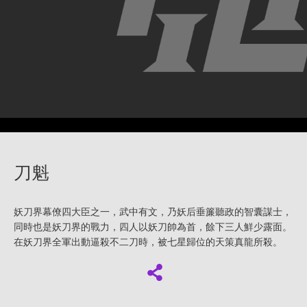
刀魁
妖刀界幕僚四大臣之一，武中有文，乃妖后垂簾聽政的智囊謀士，
同時也是妖刀界的戰力，四人以妖刀帥為首，餘下三人鮮少露面。
在妖刀界全軍出動逼殺不二刀時，被七星歸位的天策真龍所殺。