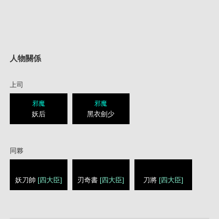
人物關係
上司
邪魔
邪魔
妖后
黑衣劍少
同夥
妖刀帥
[四大臣]
刃奇書
[四大臣]
刀將
[四大臣]