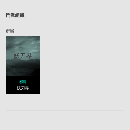
1
門派組織
所屬
妖刀界
邪魔
妖刀界