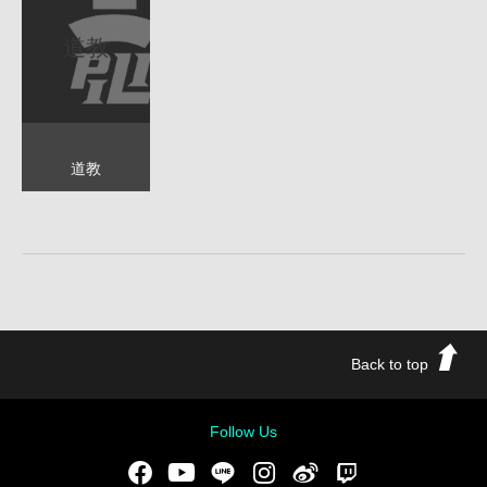
道教
道教
Back to top
Follow Us
Facebook
Youtube
LINE
Instgram
新浪微博
Twitch