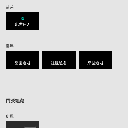
徒弟
道
亂世狂刀
部屬
當世道君
往世道君
來世道君
1
門派組織
所屬