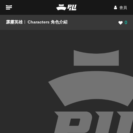
會員
霹靂英雄
Characters 角色介紹
瀏覽數
0