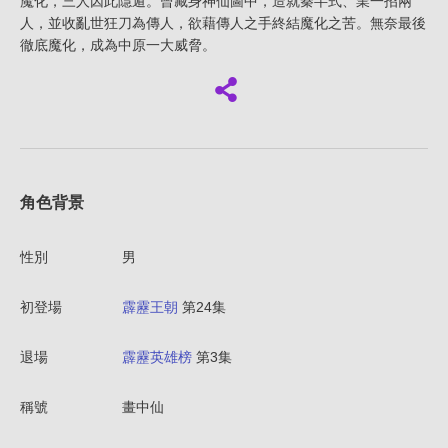
魔化，三人因此隱遁。曾藏身神仙圖中，造就秦半式、業一招兩
人，並收亂世狂刀為傳人，欲藉傳人之手終結魔化之苦。無奈最後
徹底魔化，成為中原一大威脅。
角色背景
性別
男
初登場
霹靂王朝
第24集
退場
霹靂英雄榜
第3集
稱號
畫中仙