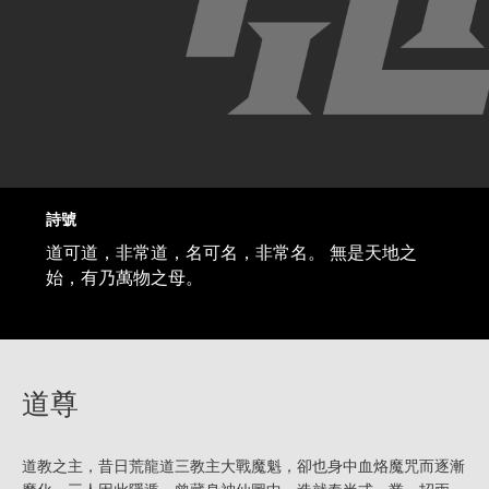
詩號
道可道，非常道，名可名，非常名。 無是天地之
始，有乃萬物之母。
道尊
道教之主，昔日荒龍道三教主大戰魔魁，卻也身中血烙魔咒而逐漸