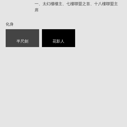
一、太幻樓樓主、七樓聯盟之首、十八樓聯盟主
席
化身
半尺劍
花影人