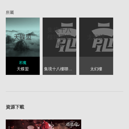
所屬
集境十八
樓聯盟組
太幻樓
天蝶盟
織
邪魔
集境十八樓聯盟組織
太幻樓
天蝶盟
資源下載