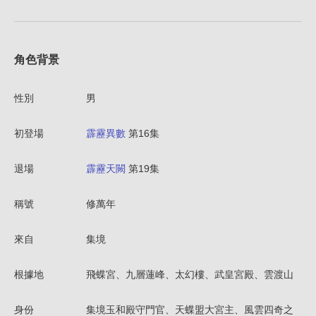
角色背景
性別
男
初登場
霹靂異數
第16集
退場
霹靂天闕
第19集
稱號
修萬年
來自
集境
根據地
飛蝶宮、九層蓮峰、太幻樓、武皇宮殿、雲渡山
身份
集境玉和殿守門官、天蝶盟大宮主、風雲四奇之