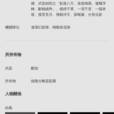
腰、武皇劍招之「點落八方、凌虛御風、篷飄萍
轉、斷鶴續鳧」、橫掃千軍、一瀉千里、一陽來
復、撥雲見月、飛鶴沖天、探喉腿、分形化影
機關陣法
連環幻影陣、蝴蝶探花陣
所持有物
武器
斷劍
所有物
細胞分離器藍圖
人物關係
結義