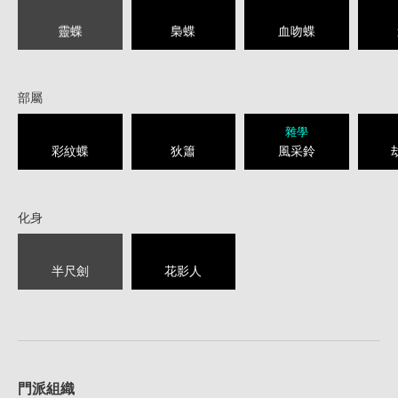
靈蝶
梟蝶
血吻蝶
部屬
雜學
彩紋蝶
狄簫
風采鈴
化身
半尺劍
花影人
1
門派組織