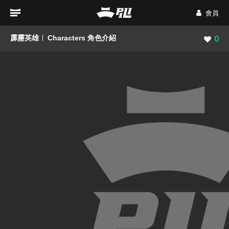
會員
霹靂英雄
Characters 角色介紹
瀏覽數
0