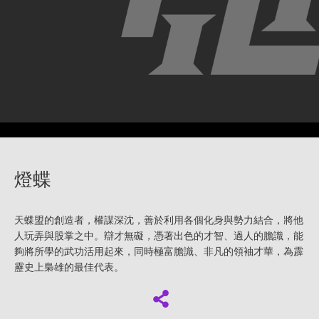
燈蝶
天蝶盟的創造者，權謀深沈，善於利用各個化身與勢力結合，將他
人玩弄與股掌之中。辯才無礙，憑著出色的才智、過人的膽識，能
夠將所學的武功活用起來，同時極富膽識、非凡的領袖才華，為霹
靂史上梟雄的最佳代表。