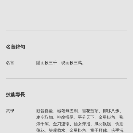
名言錦句
名言
隱面殺三千，現面殺三萬。
技能專長
武學
觀音疊坐、極殺無盡劍、雪花蓋頂、挪移八步、
凌空取物、神龍擺尾、平分天下、金星掛角、飛
鴻千瀉、金刀連環、仙女彈指、鳳羽飄飄、倒踏
蓮花、雙瞳翦水、金星掛角、童子拜佛、傍手沉