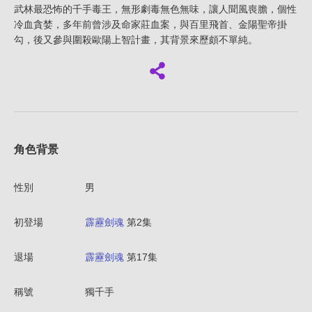
武林最恐怖的千手毒王，無形劇毒無色無味，讓人聞風喪膽，個性
冷血貪婪，多年前曾涉及命家莊血案，與百里飛首、金陽聖帝掛
勾，後又參與圍殺歐陽上智計畫，其背景來歷頗不單純。
角色背景
性別
男
初登場
霹靂劍魂
第2集
退場
霹靂劍魂
第17集
稱號
獨千手