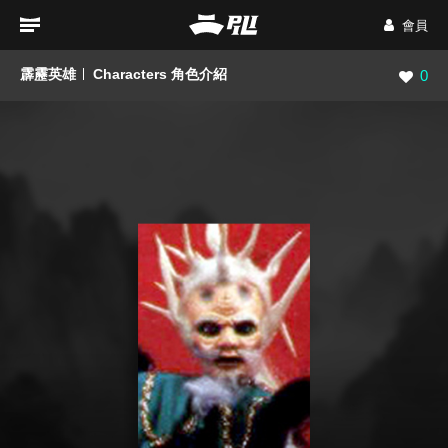
會員
霹靂英雄
Characters 角色介紹
瀏覽數
0