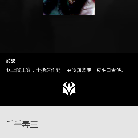
詩號
送上閻王客，十指運作間， 召喚無常魂，皮毛口舌傳。
千手毒王