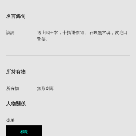
名言錦句
詩詞
送上閻王客，十指運作間， 召喚無常魂，皮毛口
舌傳。
所持有物
所有物
無形劇毒
人物關係
徒弟
邪魔