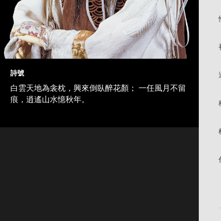
詩號
白雲天地為衾枕，興來倒臥醉花顏； 一任風月不留
痕，逍遙山水憶秋年。