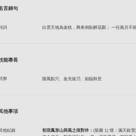
名言錦句
詩詞
白雲天地為衾枕，興來倒臥醉花顏； 一任風月不
技能專長
武學
隨風點穴、血光旋刃、如臨秋意
其他事項
其他紀錄
初現鳳形山與風之痕對吟：
(龍圖 1) 憶：滿天