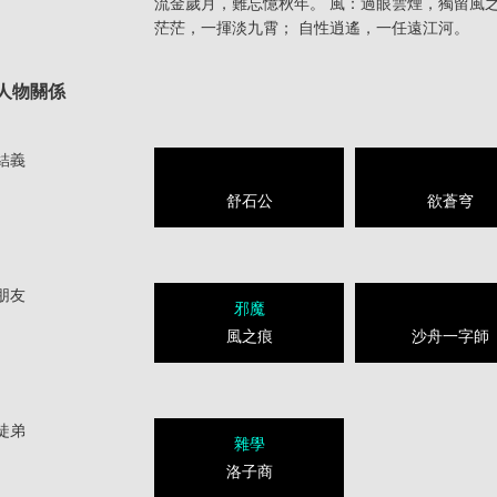
流金歲月，難忘憶秋年。 風：過眼雲煙，獨留風
茫茫，一揮淡九霄； 自性逍遙，一任遠江河。
人物關係
結義
舒石公
欲蒼穹
朋友
邪魔
風之痕
沙舟一字師
徒弟
雜學
洛子商