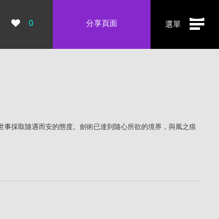
瀏覽數：
0
分享頁面
選單
世事採取隨遇而安的態度。劍術已達到隨心所欲的境界，與風之痕
。