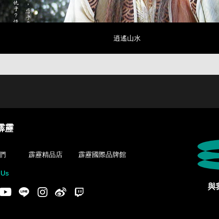
逍遙山水
霹靂
們
霹靂精品店
霹靂國際品牌館
 Us
與
acebook
Youtube
LINE
Instgram
新浪微博
Twitch