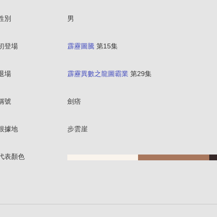
性別
男
初登場
霹靂圖騰
第15集
退場
霹靂異數之龍圖霸業
第29集
稱號
劍痞
根據地
步雲崖
代表顏色