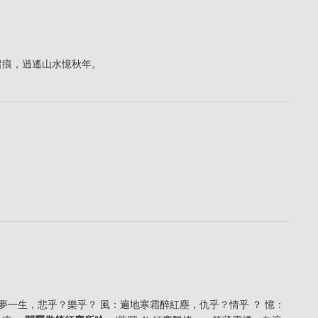
留痕，逍遙山水憶秋年。
銀雪夢一生，悲乎？樂乎？ 風：遍地寒霜醉紅塵，仇乎？情乎 ？ 憶：