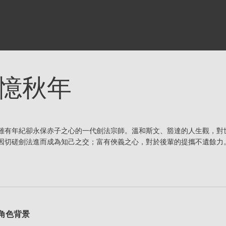
憶秋年
雖有年紀卻永保赤子之心的一代劍法宗師。溫和斯文、豁達的人生觀，對
因切磋劍法進而成為知己之交；富有俠義之心，對於後輩的提攜不遺餘力
角色背景