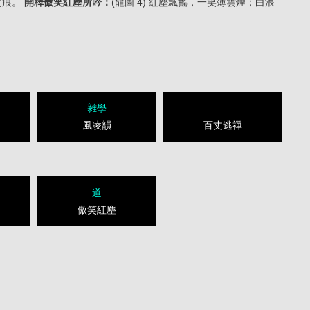
之痕。
開釋傲笑紅塵所吟：
(龍圖 4) 紅塵飄搖，一笑薄雲煙；白浪
雜學
風凌韻
百丈逃禪
道
傲笑紅塵