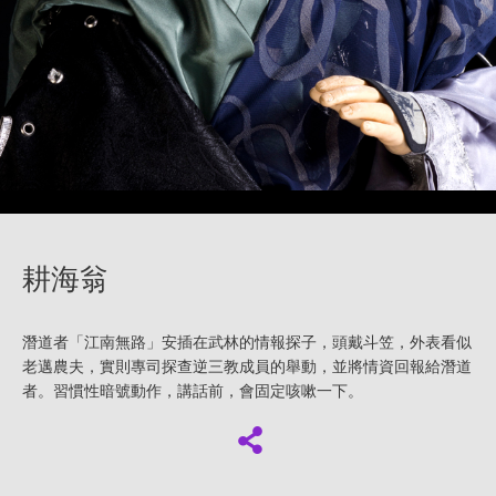
耕海翁
潛道者「江南無路」安插在武林的情報探子，頭戴斗笠，外表看似
老邁農夫，實則專司探查逆三教成員的舉動，並將情資回報給潛道
者。習慣性暗號動作，講話前，會固定咳嗽一下。