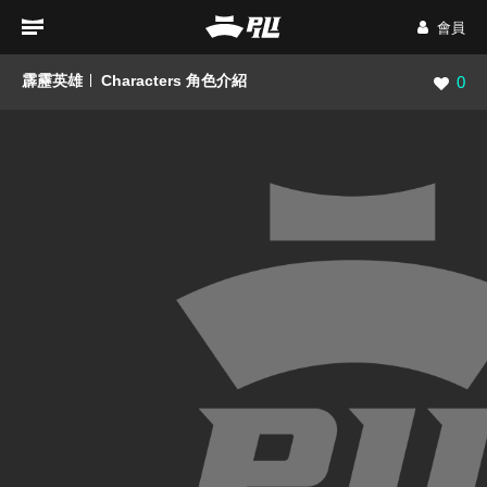
會員
霹靂英雄
Characters 角色介紹
瀏覽數
0