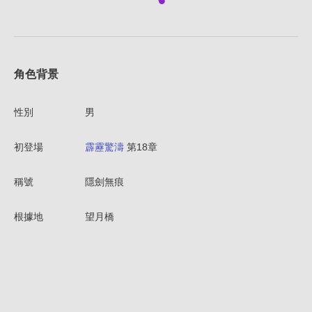
角色背景
性別
男
初登場
霹靂驚濤
第18章
稱號
隱劍無痕
根據地
望月橋