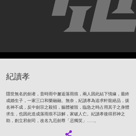
紀讀孝
隱世無名的劍者，昔時雨中邂逅落雨痕，兩人因此結下情緣，最終
成婚生子，一家三口和樂融融。無奈，紀讀孝為追求軒龍絕品，拔
名神不成，反中劍宗之殺招，軀體被毀，臨急之時占用其子之身體
求生，也因此造成落雨痕不諒解，家破人亡。紀讀孝後得邪神之
助，創立邪劍司，改名九厄劍尊「忌獨笑」......。