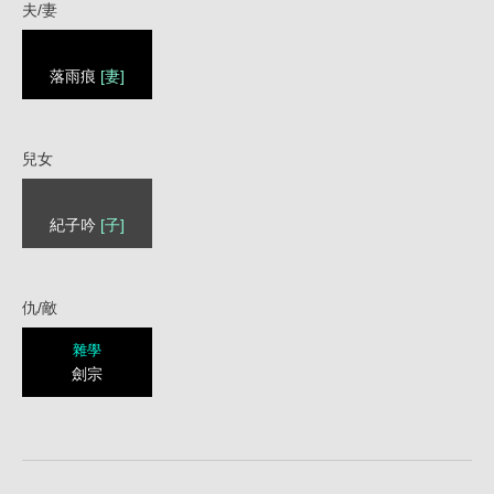
夫/妻
落雨痕
[妻]
兒女
紀子吟
[子]
仇/敵
雜學
劍宗