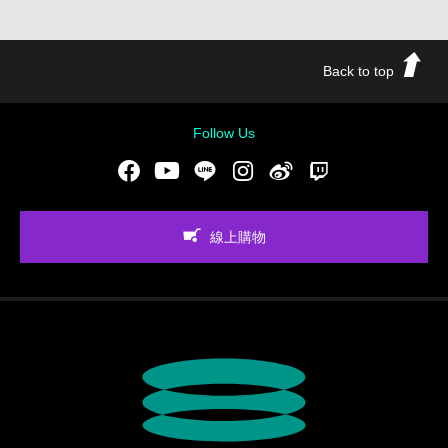
Back to top
Follow Us
Facebook
Youtube
LINE
Instgram
新浪微博
Twitch
線上購物