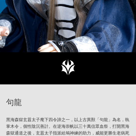
句龍
黑海森獄玄囂太子麾下四令諦之一，以上古異獸「句龍」為名，執
掌木令，個性陰沉善計。在逆海崇帆以三十萬信眾血祭，打開黑海
森獄通道之後，玄囂太子指派給鳩神練的助力，威能更勝生老病死