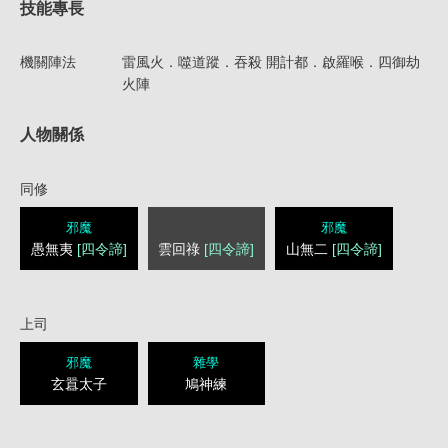
技能專長
機關陣法
雷風火．噬道蹤．吞殺 開計都．啟羅喉．四御劫
火陣
人物關係
同修
邪魔
邪魔
愚無夷
[四令諦]
雲回祿
[四令諦]
山無二
[四令諦]
上司
邪魔
雜學
玄囂太子
鳩神練