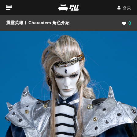
會員
霹靂英雄
Characters 角色介紹
瀏覽數
0