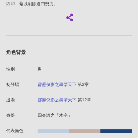
四印，藉以剷除道門勢力。
角色背景
性別
男
初登場
霹靂俠影之轟掣天下
第3章
退場
霹靂俠影之轟掣天下
第12章
身份
四令諦之「木令」
代表顏色