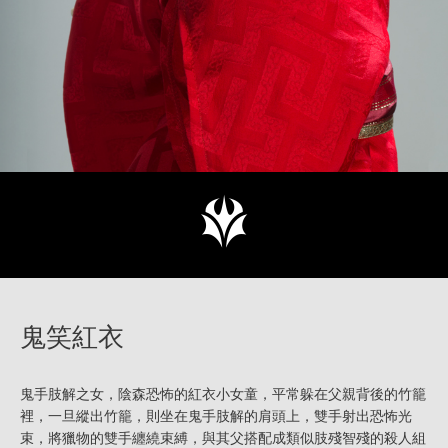
鬼笑紅衣
鬼手肢解之女，陰森恐怖的紅衣小女童，平常躲在父親背後的竹籠
裡，一旦縱出竹籠，則坐在鬼手肢解的肩頭上，雙手射出恐怖光
束，將獵物的雙手纏繞束縛，與其父搭配成類似肢殘智殘的殺人組