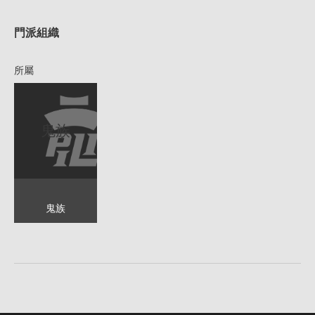
1
門派組織
所屬
鬼族
鬼族