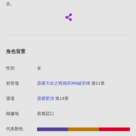
合。
角色背景
性別
女
初登場
霹靂天命之戰禍邪神Ⅱ破邪傳
第11章
退場
霹靂驚濤
第14章
根據地
吞壽惡口
代表顏色