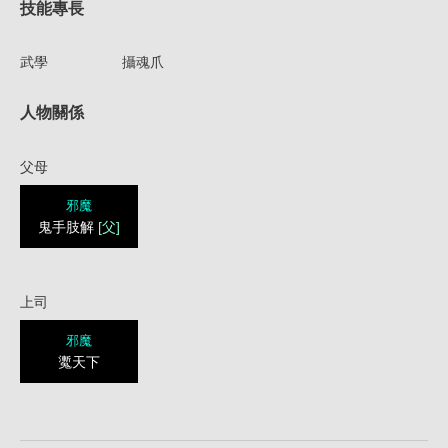
技能專長
武學
攝魂爪
人物關係
父母
邪魔
鬼手肢解
[父]
上司
邪魔
魙天下