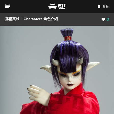
會員
霹靂英雄
Characters 角色介紹
瀏覽數
0