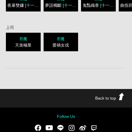
夜暴雙鐮
[十一天禁]
夢語獨斷
[十一天禁]
鬼豔織香
[十一天禁]
曲指
上司
邪魔
邪魔
天蚩極業
愛禍女戎
Back to top
Follow Us
Facebook
Youtube
LINE
Instgram
新浪微博
Twitch