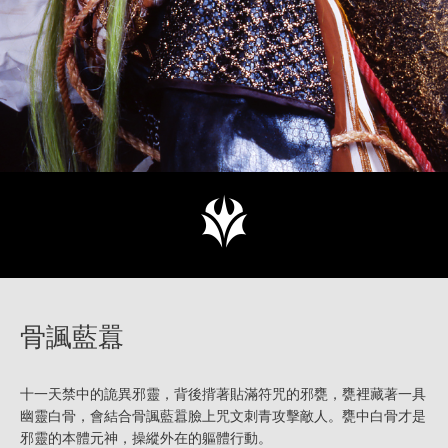
骨諷藍囂
十一天禁中的詭異邪靈，背後揹著貼滿符咒的邪甕，甕裡藏著一具
幽靈白骨，會結合骨諷藍囂臉上咒文刺青攻擊敵人。甕中白骨才是
邪靈的本體元神，操縱外在的軀體行動。