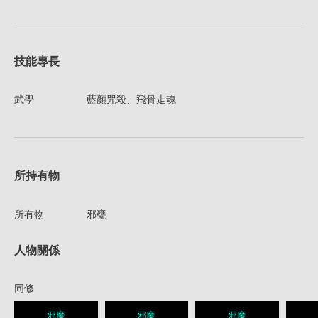
技能專長
武學
藍顏咒殺、飛骨走魂
所持有物
所有物
邪甕
人物關係
同修
邪魔
邪魔
邪魔