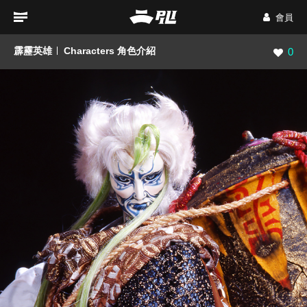
會員
霹靂英雄
Characters 角色介紹
瀏覽數
0