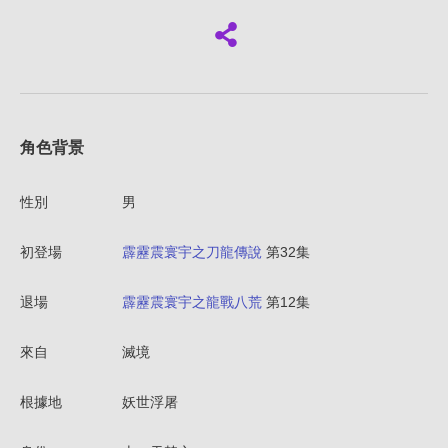
角色背景
性別
男
初登場
霹靂震寰宇之刀龍傳說
第32集
退場
霹靂震寰宇之龍戰八荒
第12集
來自
滅境
根據地
妖世浮屠