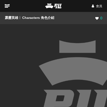
會員
霹靂英雄
Characters 角色介紹
瀏覽數
0