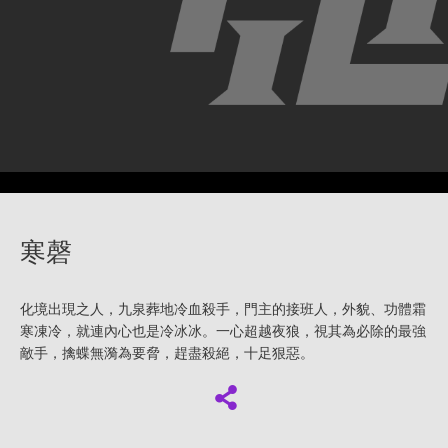
寒磬
化境出現之人，九泉葬地冷血殺手，門主的接班人，外貌、功體霜
寒凍冷，就連內心也是冷冰冰。一心超越夜狼，視其為必除的最強
敵手，擒蝶無漪為要脅，趕盡殺絕，十足狠惡。