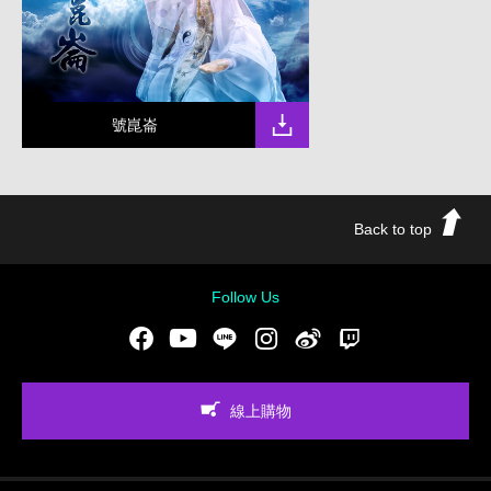
號崑崙
Back to top
Follow Us
Facebook
Youtube
LINE
Instgram
新浪微博
Twitch
線上購物