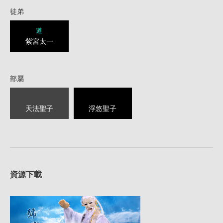
徒弟
道
紫宮太一
部屬
天法聖子
浮悠聖子
資源下載