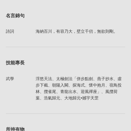
名言錦句
詩詞
海納百川，有容乃大，壁立千仞，無欲則剛。
技能專長
武學
浮悠天法、太極劍法「併步點劍、燕子抄水、虛
步下截、朝陽入闕、探海式、懷中抱月、宿鳥投
林、攬雀尾、青龍出水、迎風禪座」、風攬荷
葉、浩氣歸元、大地歸元•撼宇天罡
所持有物