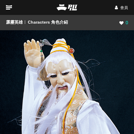
會員
霹靂英雄
Characters 角色介紹
瀏覽數
0