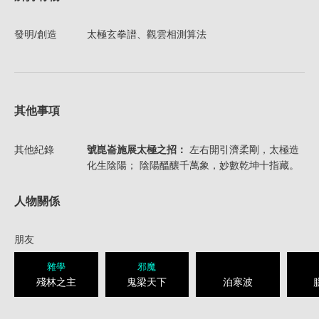
發明/創造
太極玄拳譜、觀雲相測算法
其他事項
其他紀錄
號崑崙施展太極之招：
左右開引濟柔剛，太極造
化生陰陽； 陰陽醞釀千萬象，妙數乾坤十指藏。
人物關係
朋友
雜學
邪魔
殘林之主
鬼梁天下
泊寒波