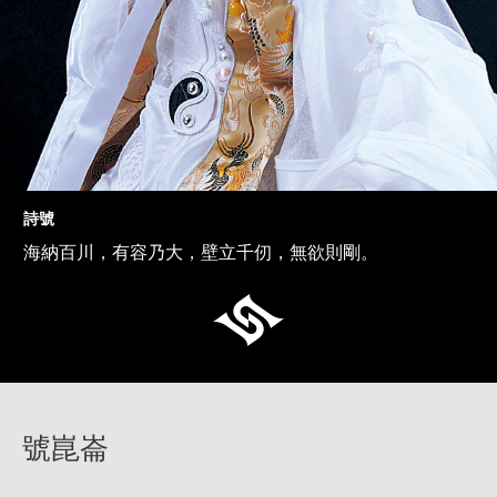
詩號
海納百川，有容乃大，壁立千仞，無欲則剛。
號崑崙