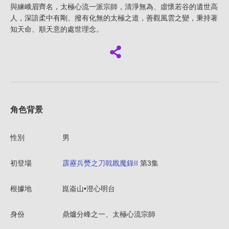
與練峨眉齊名，太極心流一派宗師，清淨無為、虛懷若谷的遺世高
人，深諳柔中有剛、撥有化無的太極之道，善觀風雲之變，秉持著
知天命、順天意的處世理念。
角色背景
性別
男
初登場
霹靂兵燹之刀戟戡魔錄II
第3集
根據地
崑崙山•澄心明台
身份
鼎爐分峰之一、太極心流宗師