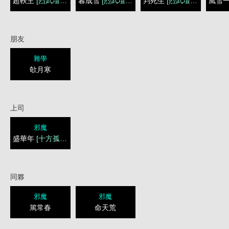
超軼主
[烈武壇三罡]
暮成雪
[烈武壇三罡]
判死生
[烈武壇三罡]
風雪
朋友
雜學
欹月寒
上司
邪魔
盛華年
[十方孤凜]
同夥
邪魔
邪魔
篤常春
命天荒