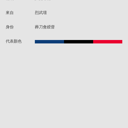
來自
烈武壇
身份
葬刀會綬督
代表顏色