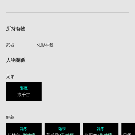
所持有物
武器
化影神銳
人物關係
兄弟
邪魔
痕千古
結義
雜學
雜學
雜學