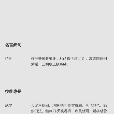
名言錦句
詩詞
權爭勢奪勝獠牙，利己孤行路百叉， 萬歲階前刑
紫綬，三朝項上摘烏紗。
技能專長
武學
天罡六朋劍、地煞殘譜‧暮雪成霜、落花殘色、蝕
劍刀法、蝕劍刀‧天狗吞月、疾風殘雨、斷橋殘雪