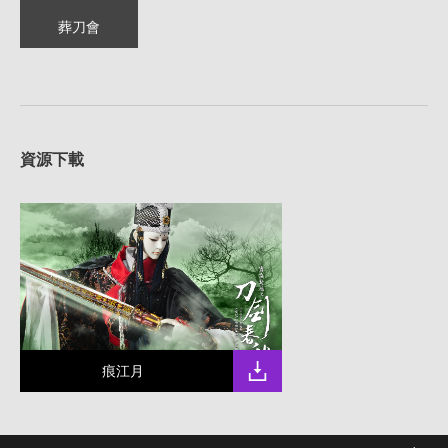
葬刀會
資源下載
痕江月