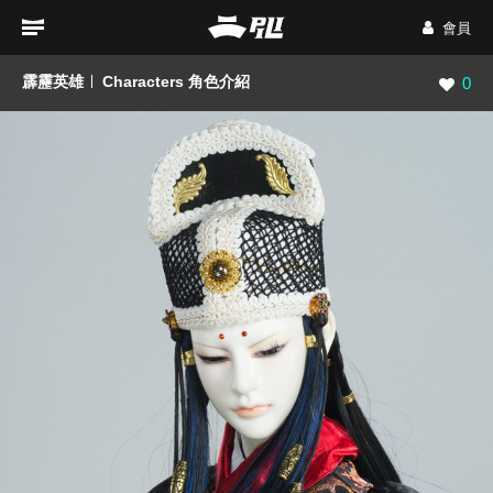
會員
霹靂英雄
Characters 角色介紹
瀏覽數
0