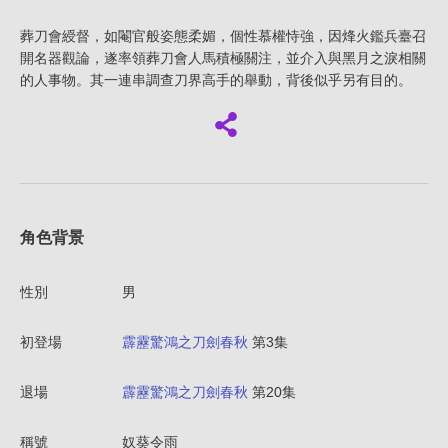
葬刀會綬督，如閹官般姿態柔媚，個性慕權恃強，因烽火鑑兵臺召
開名器觀論，遂率領葬刀會人馬積極關注，並介入與黑月之淚相關
的人事物。其一連串調查刀界高手的舉動，背後似乎另有目的。
角色背景
性別
男
初登場
霹靂驚鴻之刀劍春秋
第3集
退場
霹靂驚鴻之刀劍春秋
第20集
稱號
奴葵令雨