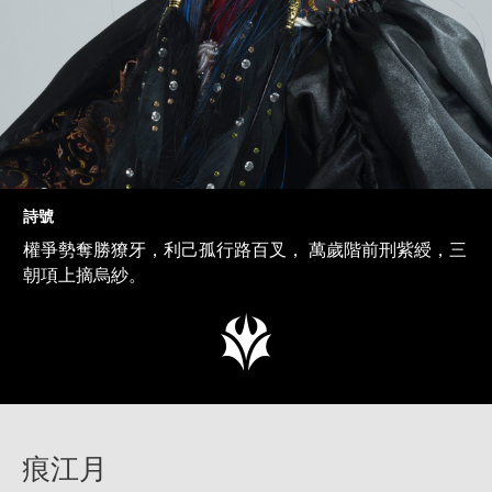
詩號
權爭勢奪勝獠牙，利己孤行路百叉， 萬歲階前刑紫綬，三
朝項上摘烏紗。
痕江月