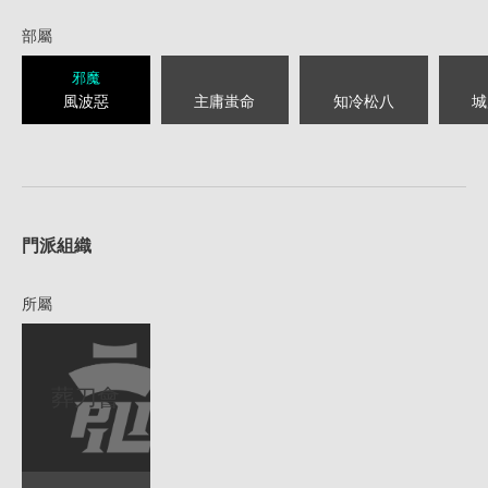
部屬
邪魔
風波惡
主庸蚩命
知冷松八
城
1
門派組織
所屬
葬刀會