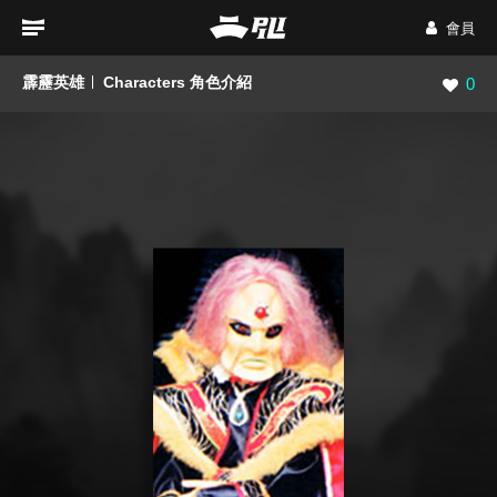
會員
霹靂英雄
Characters 角色介紹
瀏覽數
0