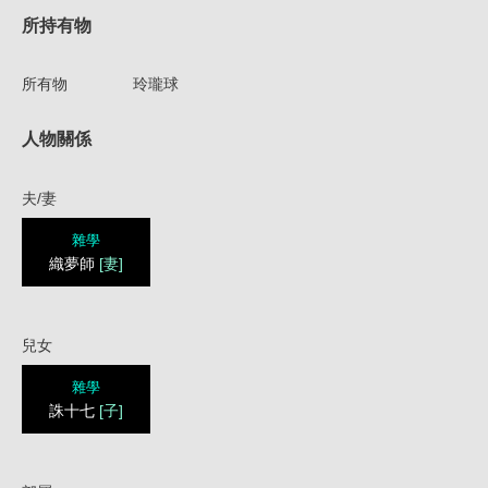
所持有物
所有物
玲瓏球
人物關係
夫/妻
雜學
織夢師
[妻]
兒女
雜學
誅十七
[子]