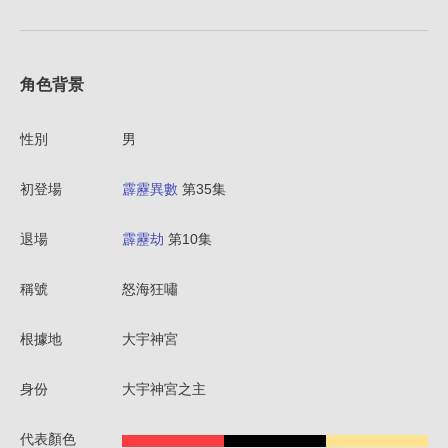
角色背景
性別
男
初登場
霹靂異數
第35集
退場
霹靂劫
第10集
稱號
怒海狂嘯
根據地
大宇神宮
身份
大宇神宮之主
代表顏色