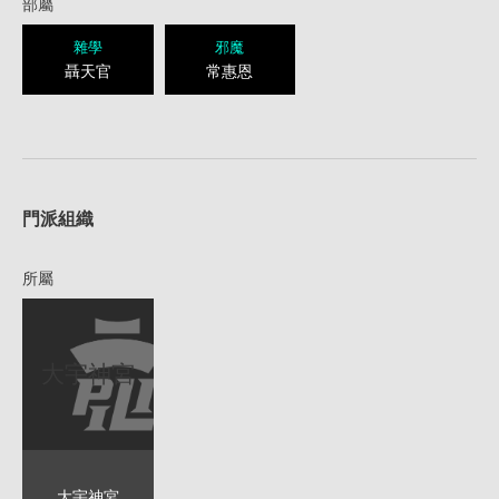
部屬
雜學
邪魔
聶天官
常惠恩
1
門派組織
所屬
大宇神宮
大宇神宮