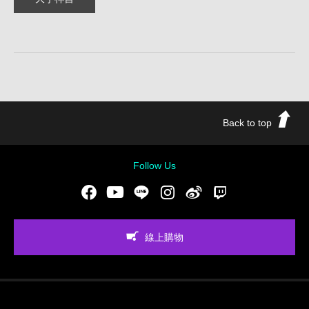
Back to top
Follow Us
Facebook
Youtube
LINE
Instgram
新浪微博
Twitch
線上購物