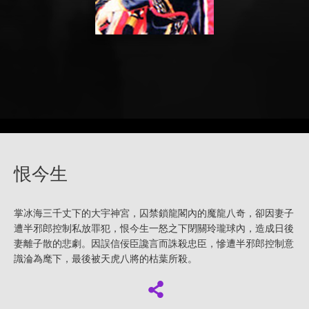
恨今生
掌冰海三千丈下的大宇神宮，囚禁鎖龍閣內的魔龍八奇，卻因妻子
遭半邪郎控制私放罪犯，恨今生一怒之下閉關玲瓏球內，造成日後
妻離子散的悲劇。因誤信佞臣讒言而誅殺忠臣，慘遭半邪郎控制意
識淪為麾下，最後被天虎八將的枯葉所殺。