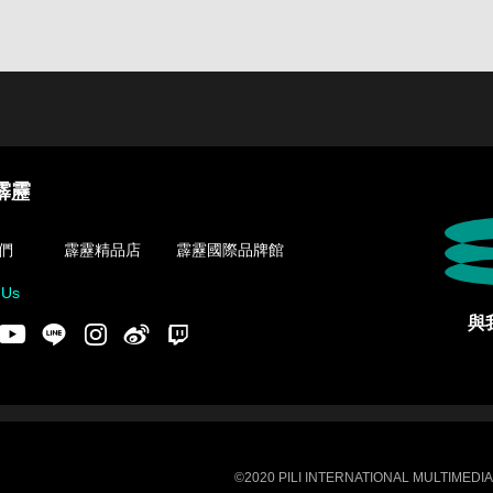
霹靂
們
霹靂精品店
霹靂國際品牌館
 Us
與
acebook
Youtube
LINE
Instgram
新浪微博
Twitch
©2020 PILI INTERNATIONAL MULTIMEDIA