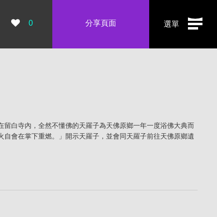
瀏覽數：
0
分享頁面
選單
在留白寺內，全然不懂佛的天羅子為天佛原鄉一年一度浴佛大典而
火自會在掌下重燃。」開示天羅子，並會同天羅子前往天佛原鄉遺