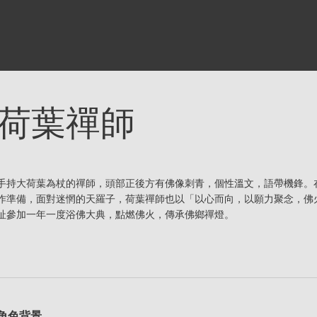
荷葉禪師
手持大荷葉為杖的禪師，頭部正後方有佛像刺青，個性溫文，語帶機鋒。
作準備，面對迷惘的天羅子，荷葉禪師也以「以心而向，以願力聚念，佛
址參加一年一度浴佛大典，點燃佛火，傳承佛鄉禪燈。
角色背景