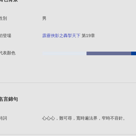
性別
男
初登場
霹靂俠影之轟掣天下
第19章
代表顏色
名言錦句
詩詞
心心心，難可尋，寬時遍法界，窄時不容針。