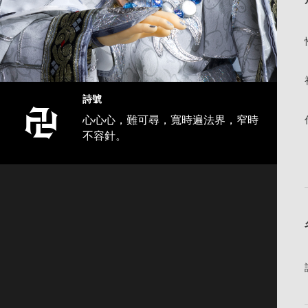
詩號
心心心，難可尋，寬時遍法界，窄時
不容針。