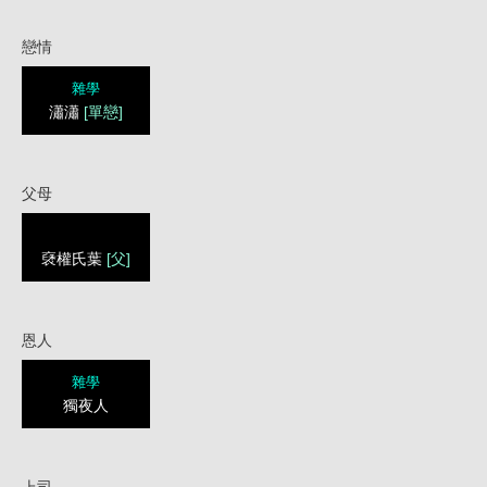
戀情
雜學
瀟瀟
[單戀]
父母
褎權氏葉
[父]
恩人
雜學
獨夜人
上司