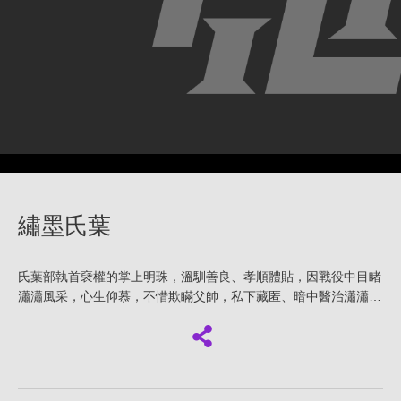
繡墨氏葉
氏葉部執首褎權的掌上明珠，溫馴善良、孝順體貼，因戰役中目睹
瀟瀟風采，心生仰慕，不惜欺瞞父帥，私下藏匿、暗中醫治瀟瀟…