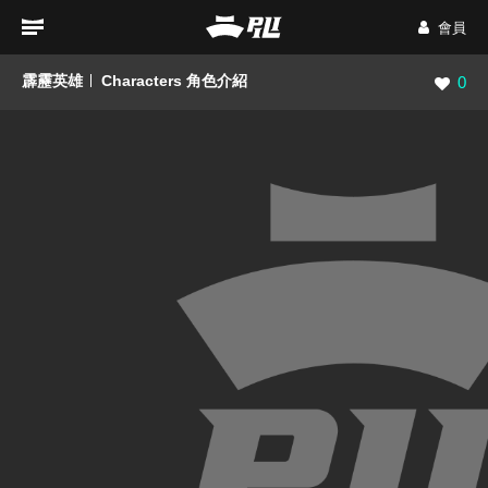
會員
霹靂英雄
Characters 角色介紹
瀏覽數
0