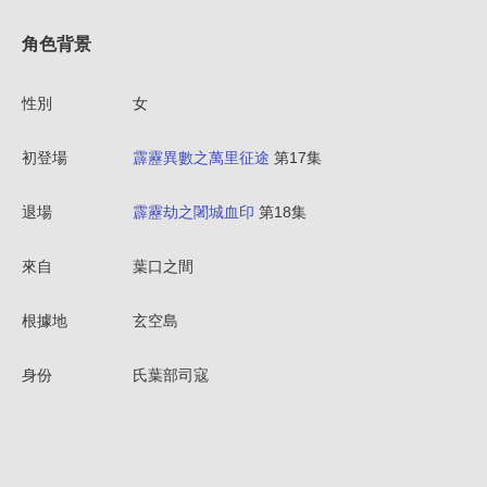
角色背景
性別
女
初登場
霹靂異數之萬里征途
第17集
退場
霹靂劫之闍城血印
第18集
來自
葉口之間
根據地
玄空島
身份
氏葉部司寇