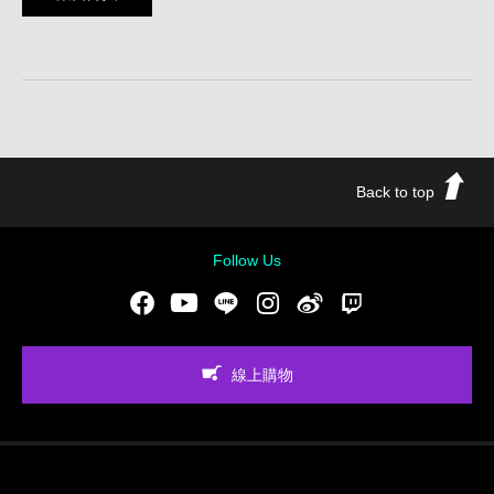
Back to top
Follow Us
Facebook
Youtube
LINE
Instgram
新浪微博
Twitch
線上購物