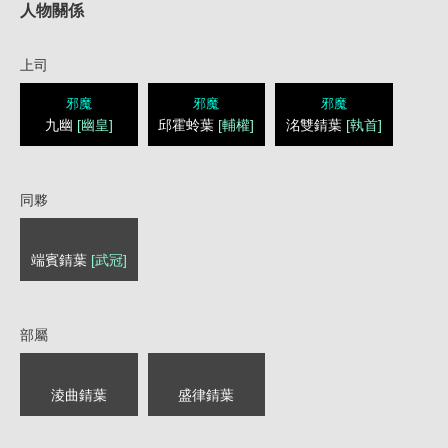
人物關係
上司
邪魔
邪魔
邪魔
九幽
[幽皇]
邱霍蛉葉
[輔權]
洺雙錆葉
[執首]
同夥
端賓錆葉
[武冠]
部屬
淩曲錆葉
盛律錆葉