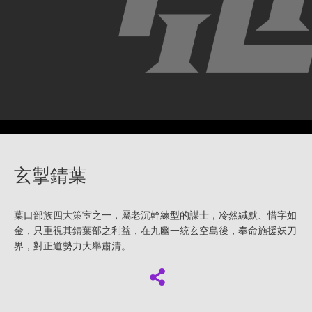
玄掣錆葉
葉口部族四大策宦之一，屬老沉幹練型的謀士，冷然緘默、惜字如
金，只重視其錆葉部之利益，在九幽一統玄空島後，奉命施援妖刀
界，對正道勢力大舉肅清。