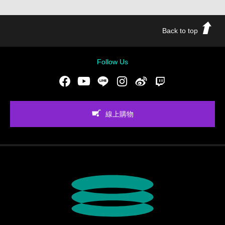
Back to top
Follow Us
Facebook
Youtube
LINE
Instgram
新浪微博
Twitch
線上購物