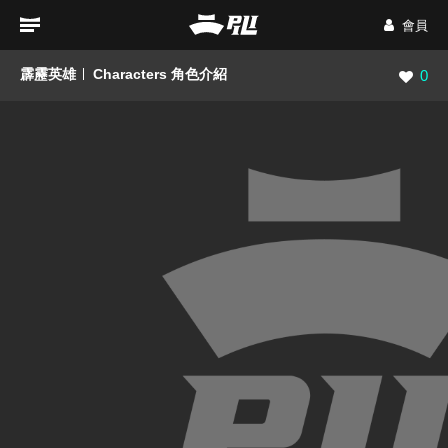
會員
霹靂英雄
Characters 角色介紹
瀏覽數
0