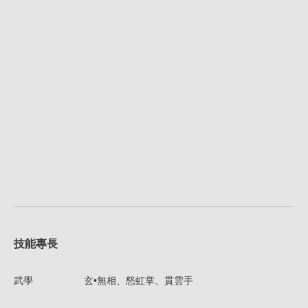
技能專長
武學
玄•無相、怒虹掌、貫雲手