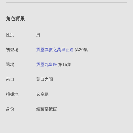
角色背景
性別
男
初登場
霹靂異數之萬里征途
第20集
退場
霹靂九皇座
第15集
來自
葉口之間
根據地
玄空島
身份
錆葉部策宦