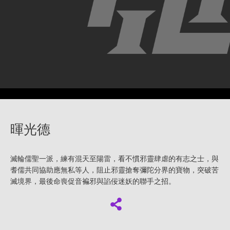
暉光德
滅輪儒聖一派，練有混天至陽雷，看不慣邪靈肆虐的有志之士，與
耆儒共同協助應無私等人，阻止邪靈搶奪彌陀分界的寶物，突破苦
滅境界，最後命喪促音褊邪與諂佞迷妖的聯手之招。