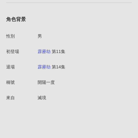
角色背景
性別
男
初登場
霹靂劫
第11集
退場
霹靂劫
第14集
稱號
開陽一度
來自
滅境