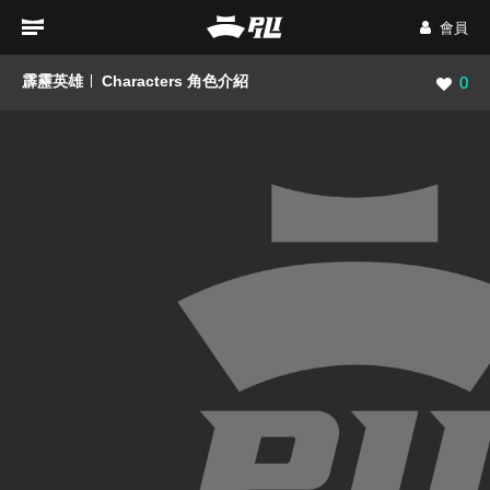
會員
霹靂英雄
Characters 角色介紹
瀏覽數
0