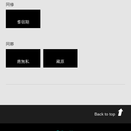
同修
耆宿期
同夥
應無私
藏原
Back to top