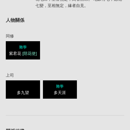
七變，至相無定，緣者自見。
人物關係
同修
雜學
紫君花
[陪花使]
上司
雜學
多九望
多天涯
1