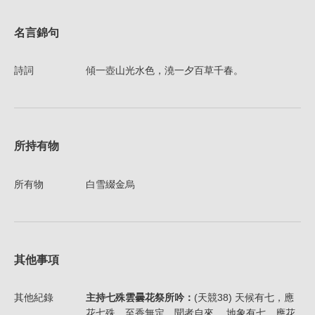
名言錦句
詩詞
傾一壺山光水色，澆一夕百草千春。
所持有物
所有物
白雪綴金烏
其他事項
其他紀錄
主持七殊雲曇花祭所吟：
(天競38) 天候有七，應
花七殊，至香無定，聞者自來。 地象有七，應花