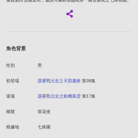
遂親製白雪綴金烏，邀請月藏鋒蒞臨花祭一繪雲曇花之七殊相貌。
角色背景
性別
男
初登場
霹靂戰元史之天競鏖鋒
第38集
退場
霹靂戰元史之動機風雲
第17集
稱號
督花使
根據地
七殊園