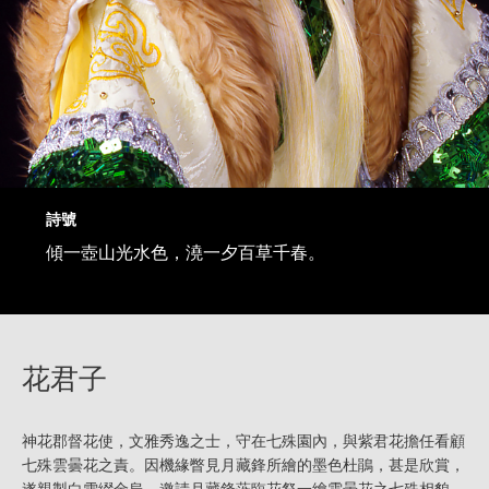
詩號
傾一壺山光水色，澆一夕百草千春。
花君子
神花郡督花使，文雅秀逸之士，守在七殊園內，與紫君花擔任看顧
七殊雲曇花之責。因機緣瞥見月藏鋒所繪的墨色杜鵑，甚是欣賞，