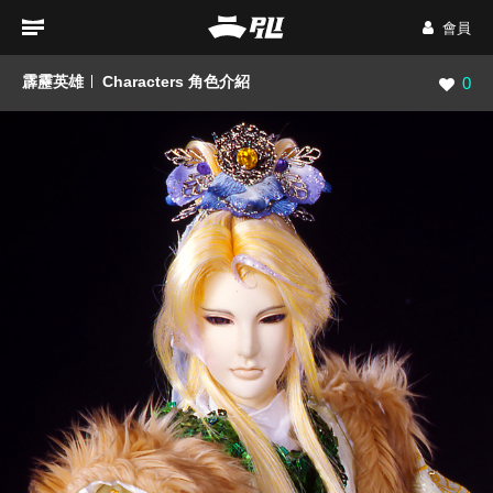
會員
霹靂英雄
Characters 角色介紹
瀏覽數
0