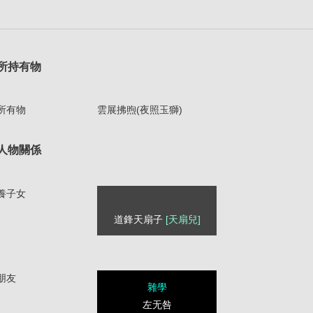
所持有物
所有物
雲展拂煦(夜照玉獅)
人物關係
養子女
道鋒天扇子
[天扇兒]
朋友
雜學
左无咎