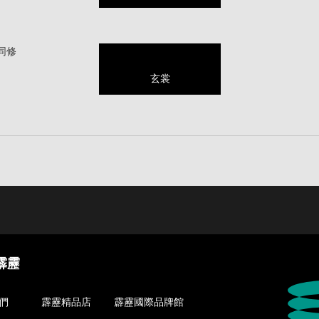
同修
玄裳
霹靂
們
霹靂精品店
霹靂國際品牌館