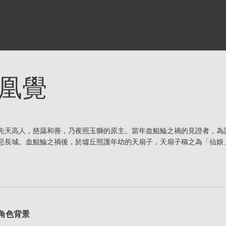
凰覺
先天高人，慈藹和善，乃夜照玉獅的原主。當年血鯤鯩之禍的見證者，為
忌長城。血鯤鯩之禍後，於墟丘照護年幼的天扇子，天扇子稱之為「仙娘
角色背景