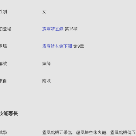
性別
女
初登場
霹靂靖玄錄
第16章
退場
霹靂靖玄錄下闋
第9章
稱號
練師
來自
南域
技能專長
武學
靈凰點機五采臨、怒凰燎空朱火翩、靈鳳點機傳五