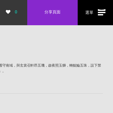
瀏覽數：
0
分享頁面
選單
護守南域，與玄裳召軒昂五璣，啟夜照玉獅，轉鯤鯩五珠，設下禁
」。