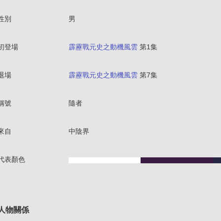
性別
男
初登場
霹靂戰元史之動機風雲
第1集
退場
霹靂戰元史之動機風雲
第7集
稱號
隨者
來自
中陰界
代表顏色
人物關係