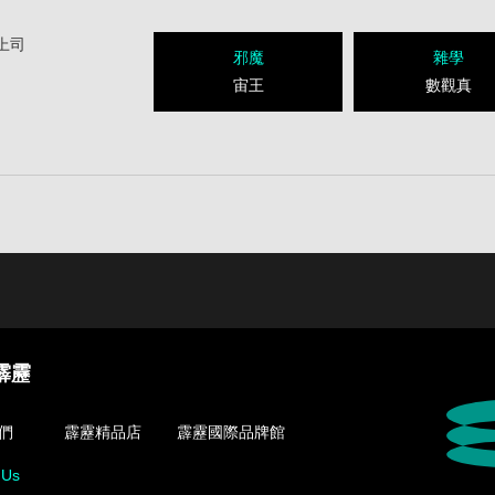
上司
邪魔
雜學
宙王
數觀真
霹靂
們
霹靂精品店
霹靂國際品牌館
 Us