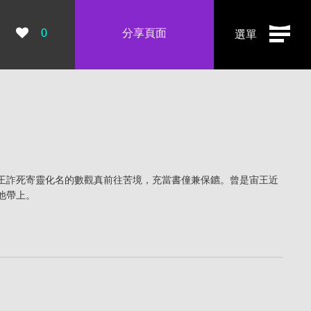
瀏覽數：
0
分享頁面
選單
王詐死寄靈化名的數觀真前往苦境，充當書僮兼保鑣。曾是宙王近
他帶上。