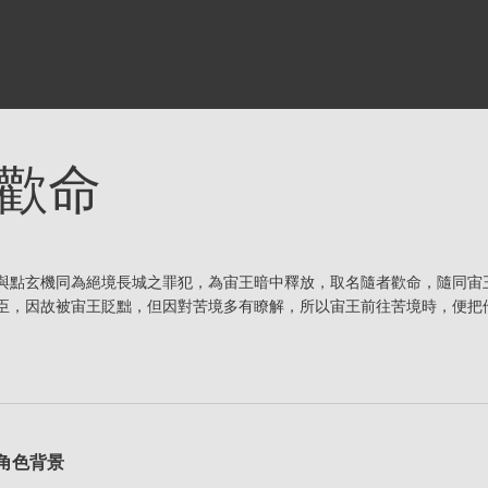
歡命
與點玄機同為絕境長城之罪犯，為宙王暗中釋放，取名隨者歡命，隨同宙
臣，因故被宙王貶黜，但因對苦境多有瞭解，所以宙王前往苦境時，便把
角色背景