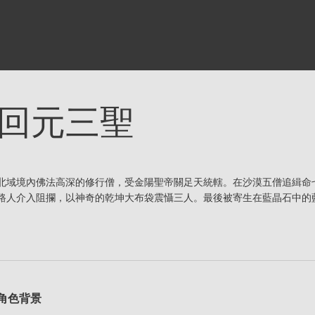
回元三聖
北域境內佛法高深的修行僧，受金陽聖帝關足天統轄。在沙漠五僧追緝命
路人介入阻攔，以神奇的乾坤大布袋震懾三人。最後被寄生在藍晶石中的
角色背景