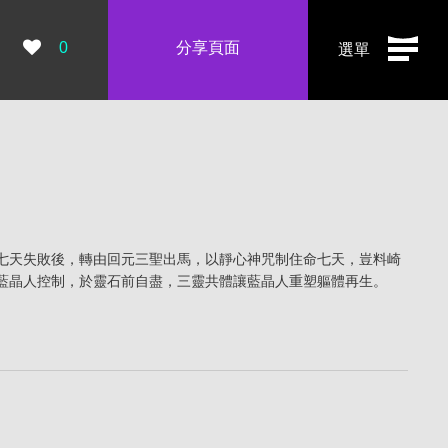
瀏覽數：
0
分享頁面
選單
七天失敗後，轉由回元三聖出馬，以靜心神咒制住命七天，豈料崎
藍晶人控制，於靈石前自盡，三靈共體讓藍晶人重塑軀體再生。