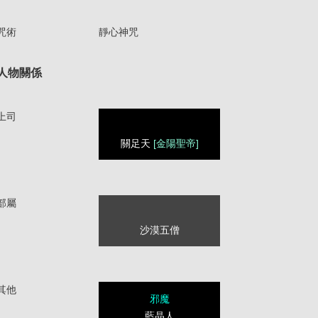
咒術
靜心神咒
人物關係
上司
關足天
[金陽聖帝]
部屬
沙漠五僧
其他
邪魔
藍晶人