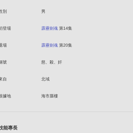
性別
男
初登場
霹靂劍魂
第14集
退場
霹靂劍魂
第20集
稱號
慈、殺、奸
來自
北域
根據地
海市蜃樓
技能專長