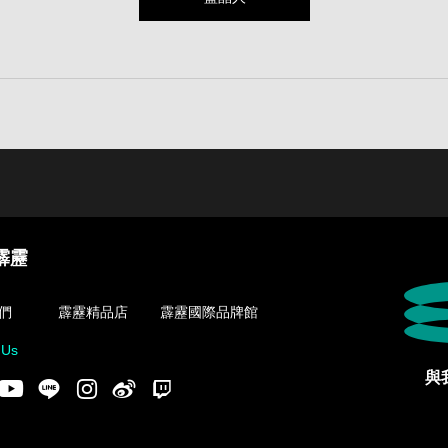
霹靂
們
霹靂精品店
霹靂國際品牌館
 Us
與
acebook
Youtube
LINE
Instgram
新浪微博
Twitch