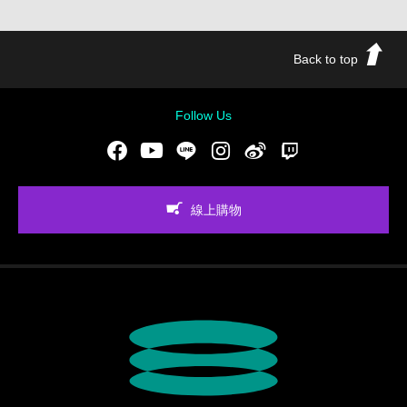
Back to top
Follow Us
Facebook
Youtube
LINE
Instgram
新浪微博
Twitch
線上購物