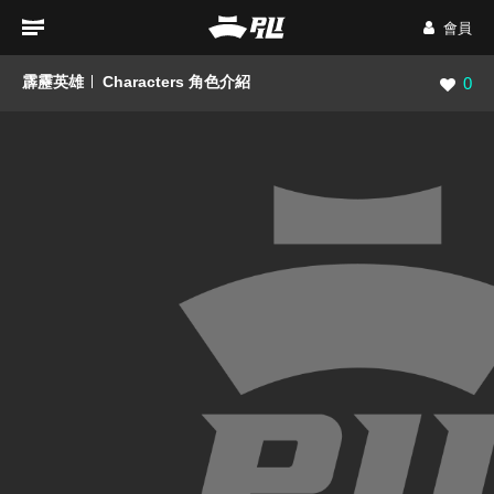
會員
霹靂英雄
Characters 角色介紹
瀏覽數
0