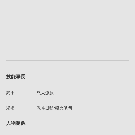
技能專長
武學
怒火燎原
咒術
乾坤挪移•燄火破間
人物關係