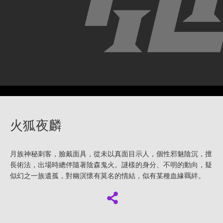
火狐夜麟
月族神秘刺客，臉戴面具，從未以真面目示人，個性邪魅陰沉，擅
長術法，出場時總伴隨著陰森鬼火。謎樣的身分、不明的動向，疑
似幻之一族遺孤，對幽溟懷有莫名的情結，似有某種血緣羈絆。