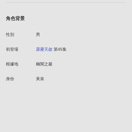
角色背景
性別
男
初登場
霹靂天啟
第45集
根據地
幽闃之巖
身份
黃泉