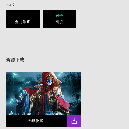
兄弟
雜學
蒼月銀血
幽溟
資源下載
火狐夜麟