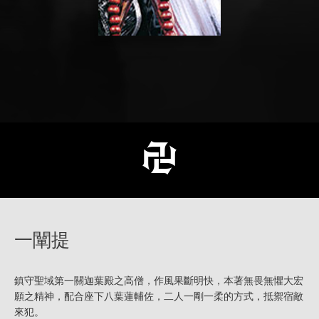
一闡提
鎮守聖域第一關迦葉殿之高僧，作風果斷明快，本著無畏無懼大宏
願之精神，配合座下八葉蓮輔佐，二人一剛一柔的方式，抵禦宿敵
來犯。