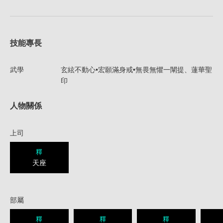
技能專長
武學
玄絃不動心•宏願滿身戒•無畏無懼一闡提、蓮華聖
印
人物關係
上司
釋
天座
部屬
釋
釋
釋