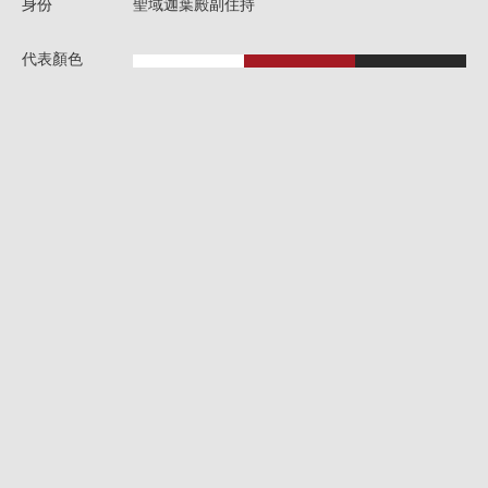
身份
聖域迦葉殿副住持
代表顏色