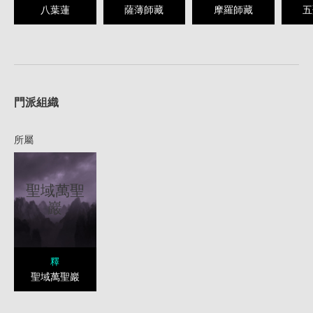
八葉蓮
薩薄師藏
摩羅師藏
五
1
門派組織
所屬
聖域萬聖
巖
釋
聖域萬聖巖