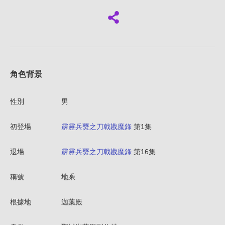
角色背景
性別
男
初登場
霹靂兵燹之刀戟戡魔錄
第1集
退場
霹靂兵燹之刀戟戡魔錄
第16集
稱號
地乘
根據地
迦葉殿