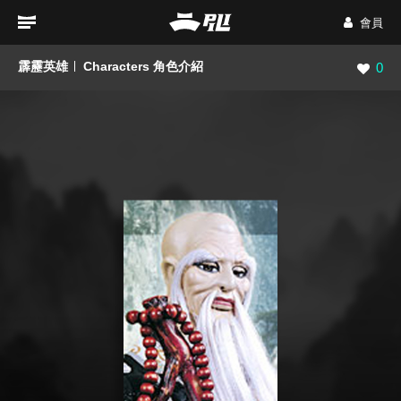
會員
霹靂英雄
Characters 角色介紹
瀏覽數
0