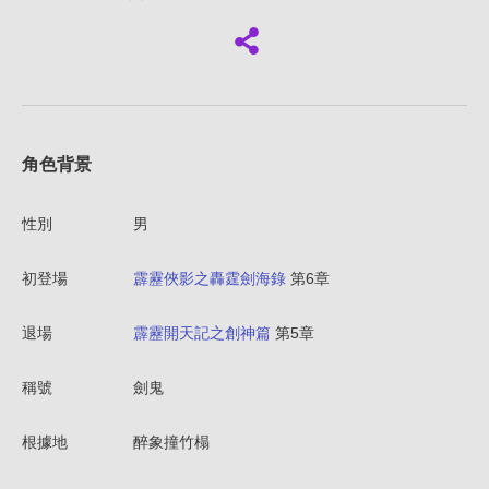
角色背景
性別
男
初登場
霹靂俠影之轟霆劍海錄
第6章
退場
霹靂開天記之創神篇
第5章
稱號
劍鬼
根據地
醉象撞竹榻