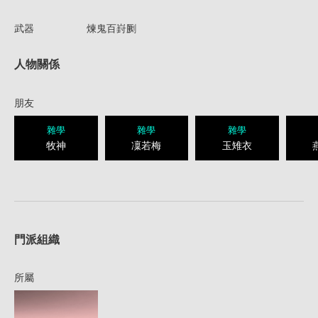
武器
煉鬼百崶劂
人物關係
朋友
雜學
雜學
雜學
牧神
凜若梅
玉雉衣
1
門派組織
所屬