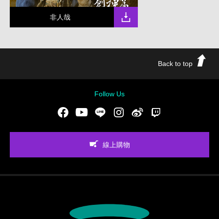
非人哉
Back to top
Follow Us
Facebook
Youtube
LINE
Instgram
新浪微博
Twitch
線上購物