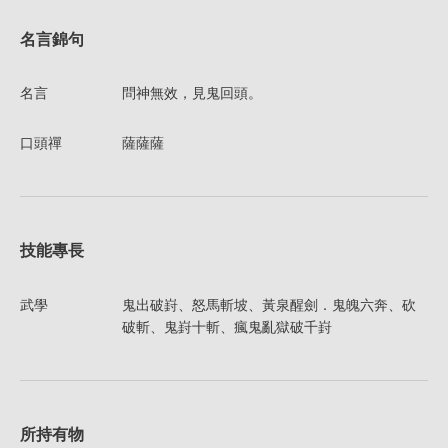
名言錦句
名言
問神無效，見鬼回頭。
口頭禪
薩薩薩
技能專長
武學
鬼出破崶、怒馬斬坡、黃泉醒劍．鬼魄六奔、砍
破斬、鬼崶十斬、瘋鬼亂獄破千崶
所持有物