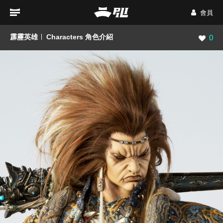
會員
霹靂英雄
Characters 角色介紹
瀏覽數
0