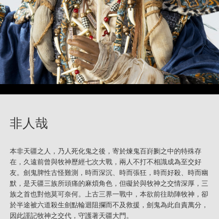
非人哉
本非天疆之人，乃人死化鬼之後，寄於煉鬼百崶劂之中的特殊存
在，久遠前曾與牧神歷經七次大戰，兩人不打不相識成為至交好
友。劍鬼脾性古怪難測，時而深沉、時而張狂，時而好殺、時而幽
默，是天疆三族所頭痛的麻煩角色，但礙於與牧神之交情深厚，三
族之首也對他莫可奈何。上古三界一戰中，本欲前往助陣牧神，卻
於半途被六道殺生劍點輪迴阻攔而不及救援，劍鬼為此自責萬分，
因此謹記牧神之交代，守護著天疆大門。