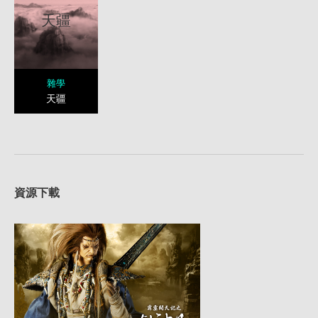
天疆
雜學
天疆
資源下載