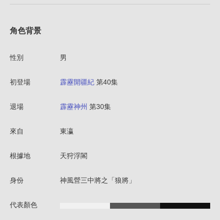
角色背景
性別
男
初登場
霹靂開疆紀
第40集
退場
霹靂神州
第30集
來自
東瀛
根據地
天狩浮閣
身份
神風營三中將之「狼將」
代表顏色