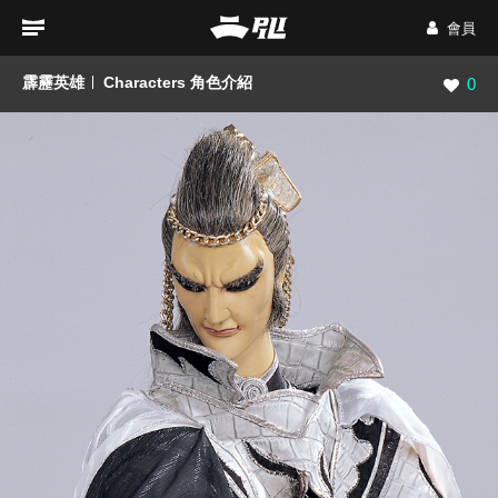
會員
霹靂英雄
Characters 角色介紹
瀏覽數
0