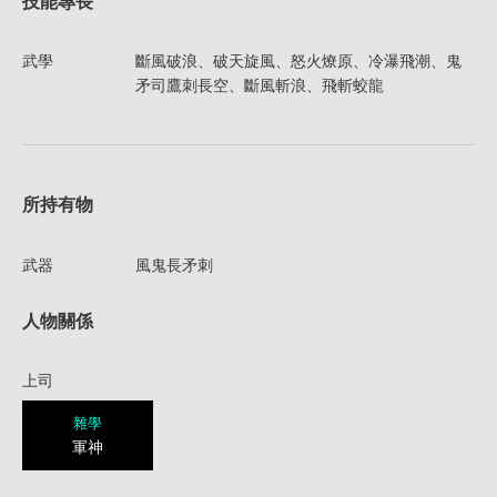
技能專長
武學
斷風破浪、破天旋風、怒火燎原、冷瀑飛潮、鬼
矛司鷹刺長空、斷風斬浪、飛斬蛟龍
所持有物
武器
風鬼長矛刺
人物關係
上司
雜學
軍神