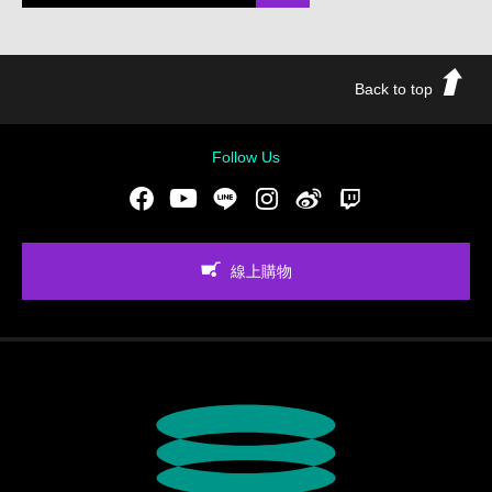
Back to top
Follow Us
Facebook
Youtube
LINE
Instgram
新浪微博
Twitch
線上購物