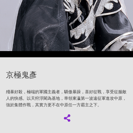
京極鬼彥
殘暴好殺，極端的軍國主義者，驕傲暴躁，喜好征戰，享受征服敵
人的快感。以天狩浮閣為基地，率領東瀛第一波遠征軍進攻中原，
強於集體作戰，其實力更不在中原任一方霸主之下。