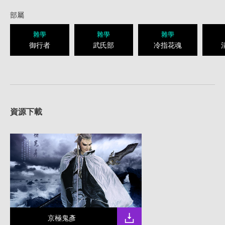
部屬
雜學
雜學
雜學
御行者
武氏部
冷指花魂
資源下載
京極鬼彥