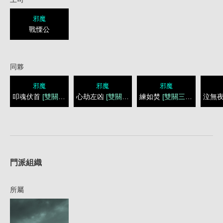
邪魔
戰慄公
同夥
邪魔
邪魔
邪魔
叩魂伏首
[雙關三闕]
心劫左凶
[雙關三闕]
練如焚
[雙關三闕]
泣無
1
門派組織
所屬