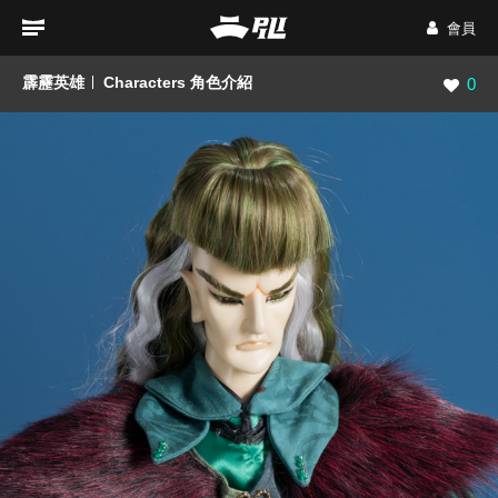
會員
霹靂英雄
Characters 角色介紹
瀏覽數
0