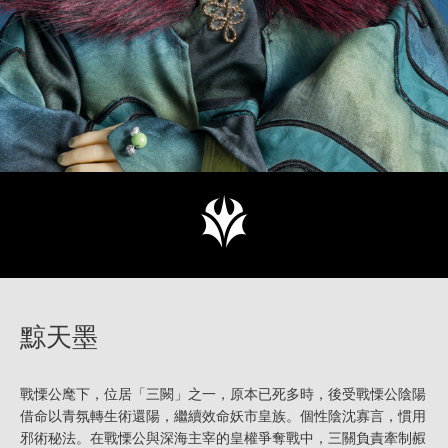
黥天墨
戰慄公麾下，位居「三闕」之一，原本已死多時，後受戰慄公陰陽
借命以青氛轉生術還陽，繼續效命妖市皇族。個性陰沈寡言，慣用
邪術秘法。在戰慄公與深海主宰的皇權爭奪戰中，三關負責牽制赮