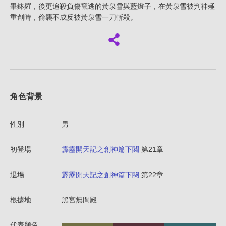
畢鉢羅，後更追殺負傷竄逃的黃泉雪與藍燈子，在黃泉雪被判神殛
重創時，偷襲不成反被黃泉雪一刀斬殺。
角色背景
性別
男
初登場
霹靂開天記之創神篇下闋
第21章
退場
霹靂開天記之創神篇下闋
第22章
根據地
黑宮無間殿
代表顏色