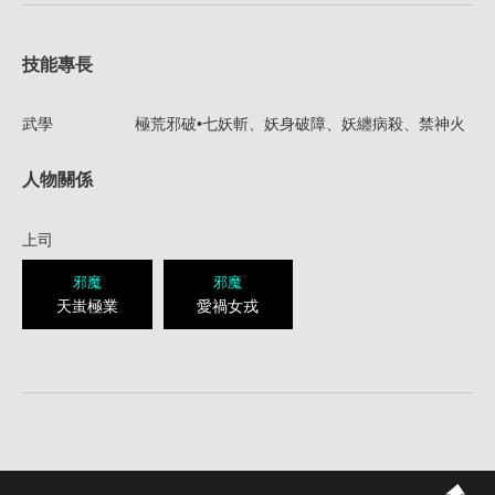
技能專長
武學
極荒邪破•七妖斬、妖身破障、妖纏病殺、禁神火
人物關係
上司
邪魔
邪魔
天蚩極業
愛禍女戎