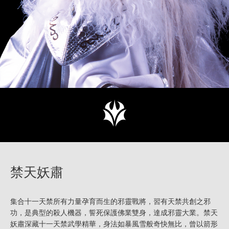
禁天妖肅
集合十一天禁所有力量孕育而生的邪靈戰將，習有天禁共創之邪
功，是典型的殺人機器，誓死保護佛業雙身，達成邪靈大業。禁天
妖肅深藏十一天禁武學精華，身法如暴風雪般奇快無比，曾以箭形