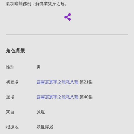
氣功暗襲佛劍，解佛業雙身之危。
角色背景
性別
男
初登場
霹靂震寰宇之龍戰八荒
第21集
退場
霹靂震寰宇之龍戰八荒
第40集
來自
滅境
根據地
妖世浮屠