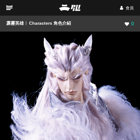
會員
霹靂英雄
Characters 角色介紹
瀏覽數
0