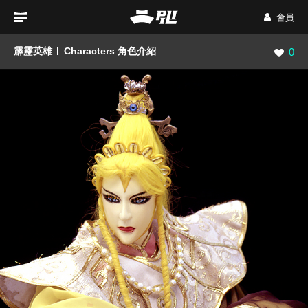
會員
霹靂英雄
Characters 角色介紹
瀏覽數
0