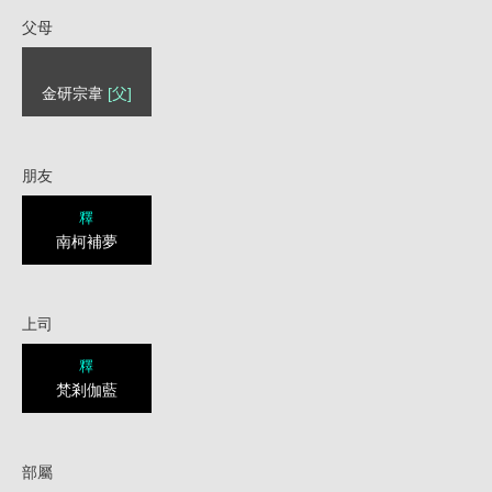
父母
金研宗韋
[父]
朋友
釋
南柯補夢
上司
釋
梵剎伽藍
部屬