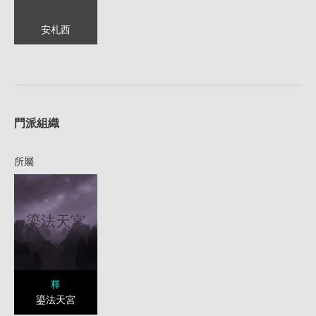
安札西
1
門派組織
所屬
鎏法天宮
釋
鎏法天宮