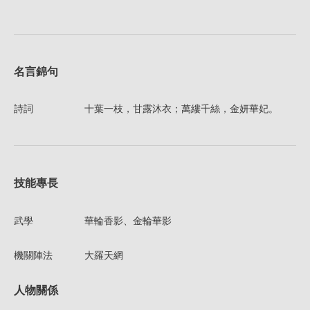
名言錦句
詩詞
十葉一枝，甘露沐衣；萬縷千絲，金妍華妃。
技能專長
武學
華輪香影、金輪華影
機關陣法
大羅天網
人物關係