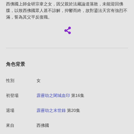
西佛國上師金研宗韋之女，因父親於法藏論道落敗，未能迎回佛
牒，以致西佛國眾人甚不諒解，抑鬱而終，故對鎏法天宮有強烈不
滿，誓為其父平反復職。
角色背景
性別
女
初登場
霹靂劫之闍城血印
第16集
退場
霹靂劫之末世錄
第20集
來自
西佛國