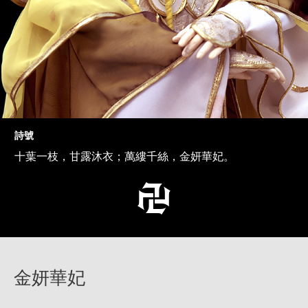
詩號
十葉一枝，甘露沐衣；萬縷千絲，金妍華妃。
金妍華妃