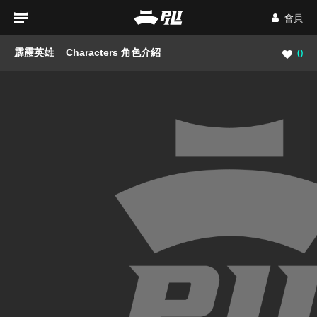
會員
霹靂英雄
Characters 角色介紹
瀏覽數
0