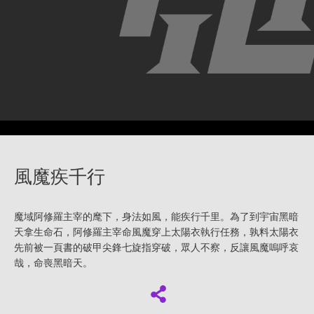
風魔疾千行
魔域阿修羅主宰的麾下，身法如風，能疾行千里。為了到宇宙黑暗
天拿生命石，阿修羅主宰命風魔穿上太陽衣執行任務，孰料太陽衣
先前被一頁書的破甲尖鋒七旋指穿破，眾人不察，反讓風魔嗚呼哀
哉，命喪黑暗天。