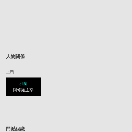
人物關係
上司
邪魔
阿修羅主宰
1
門派組織