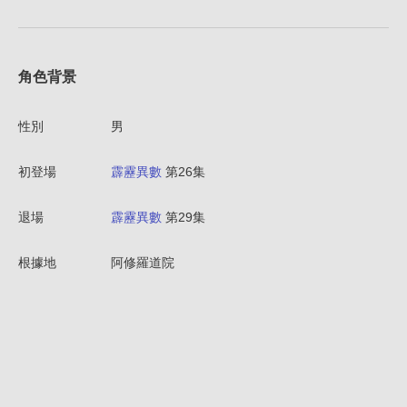
角色背景
性別
男
初登場
霹靂異數
第26集
退場
霹靂異數
第29集
根據地
阿修羅道院