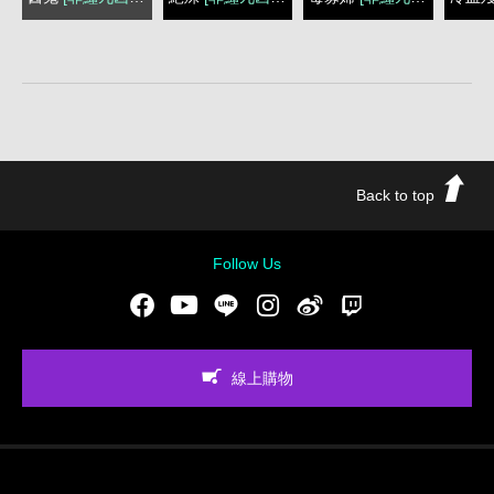
Back to top
Follow Us
Facebook
Youtube
LINE
Instgram
新浪微博
Twitch
線上購物