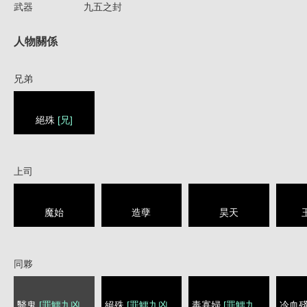
武器
九五之封
人物關係
兄弟
絕殊
[兄]
上司
魔始
造孽
昊天
同夥
醫鬼
[罪鱷九凶牙]
絕殊
[罪鱷九凶牙]
毒寡婦
[罪鱷九凶牙]
冷血